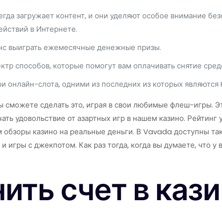
егда загружает контент, и они уделяют особое внимание безо
ействий в Интернете.
анс выиграть ежемесячные денежные призы.
ектр способов, которые помогут вам оплачивать снятие сред
ри онлайн-слота, одними из последних из которых являются K
ы сможете сделать это, играя в свои любимые флеш-игры. 
ть удовольствие от азартных игр в нашем казино. Рейтинг
 обзоры казино на реальные деньги. В Vavada доступны таки
и игры с джекпотом. Как раз тогда, когда вы думаете, что у
ить счет в каз