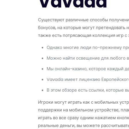
Vavada
Существуют различные способы получения
бонусов, на которые могут претендовать н
также есть потрясающая коллекция игр с 
Однако многие люди по-прежнему пре
Можно найти освещение для любого ви
Мы онлайн-казино, которое каждый де
Vavada имеет лицензию Европейского
В этом обзоре есть ссылки, которые 
Игроки могут играть как с мобильных уст
поддержки на мобильном устройстве, пла
играть во все сразу одним нажатием кнопк
реальные деньги, вы можете рассчитыват