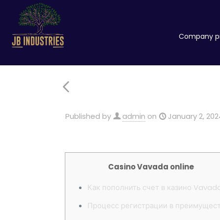
Company pr
Published by
admin
on
January 2, 202
Casino Vavada online
Как пополнить счет в казино Vavad
Процесс регистрации в преимущес