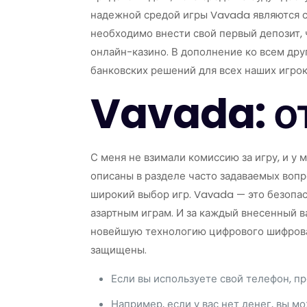
надежной средой игры Vavada являются с
необходимо внести свой первый депозит, 
онлайн-казино. В дополнение ко всем др
банковских решений для всех наших игрок
Vavada: о
С меня не взимали комиссию за игру, и у
описаны в разделе часто задаваемых вопр
широкий выбор игр. Vavada — это безопа
азартным играм. И за каждый внесенный в
новейшую технологию цифрового шифрован
защищены.
Если вы используете свой телефон, п
Например, если у вас нет денег, вы 