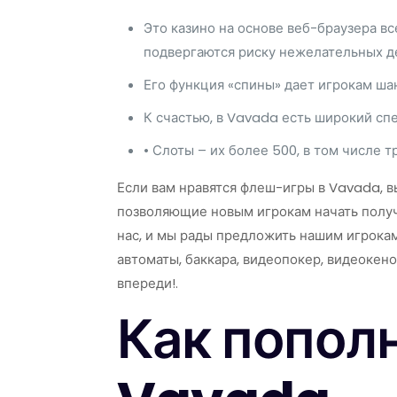
Это казино на основе веб-браузера вс
подвергаются риску нежелательных д
Его функция «спины» дает игрокам ш
К счастью, в Vavada есть широкий сп
• Слоты – их более 500, в том числе т
Если вам нравятся флеш-игры в Vavada, в
позволяющие новым игрокам начать получа
нас, и мы рады предложить нашим игрокам
автоматы, баккара, видеопокер, видеокено 
впереди!.
Как пополн