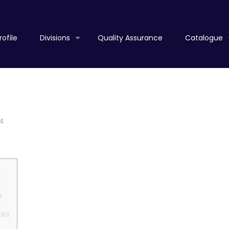
ofile
Divisions
Quality Assurance
Catalogue
4
a
тва