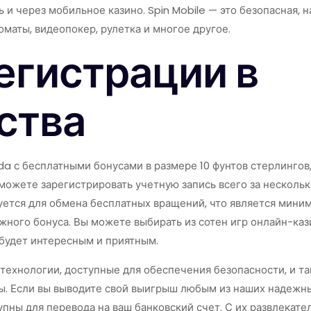
ть и через мобильное казино. Spin Mobile — это безопасная,
томаты, видеопокер, рулетка и многое другое.
егистрации в
ства
a с бесплатными бонусами в размере 10 фунтов стерлингов,
ожете зарегистрировать учетную запись всего за нескольк
ебуется для обмена бесплатных вращений, что является мин
ного бонуса. Вы можете выбирать из сотен игр онлайн-каз
 будет интересным и приятным.
технологии, доступные для обеспечения безопасности, и та
ы. Если вы выводите свой выигрыш любым из наших надежны
тупны для перевода на ваш банковский счет. С их развлека