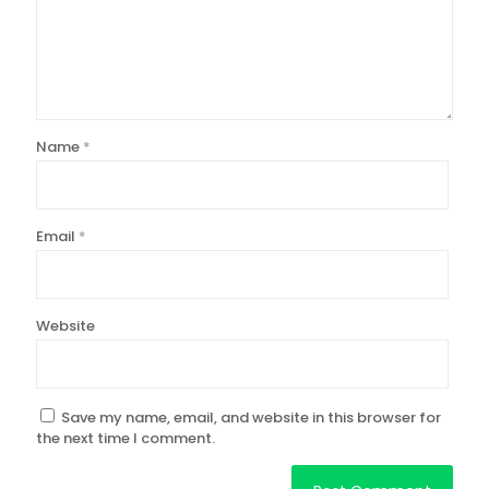
Name
*
Email
*
Website
Save my name, email, and website in this browser for
the next time I comment.