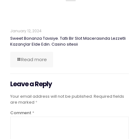
January 12, 2024
Sweet Bonanza Tavsiye. Tatlı Bir Slot Macerasında Lezzetli
Kazançlar Elde Edin. Casino sitesii
Read more
Leave a Reply
Your email address will not be published.
Required fields
are marked
*
Comment
*