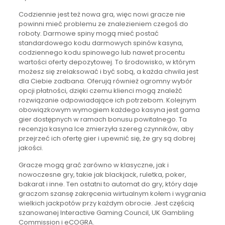
Codziennie jest też nowa gra, więc nowi gracze nie
powinni mieć problemu ze znalezieniem czegoś do
roboty. Darmowe spiny mogą mieć postać
standardowego kodu darmowych spinów kasyna,
codziennego kodu spinowego lub nawet procentu
wartości oferty depozytowej. To środowisko, w którym
możesz się zrelaksować i być sobą, a każda chwila jest
dla Ciebie zadbana. Oferują również ogromny wybór
opcji płatności, dzięki czemu klienci mogą znaleźć
rozwiązanie odpowiadające ich potrzebom. Kolejnym
obowiązkowym wymogiem każdego kasyna jest gama
gier dostępnych w ramach bonusu powitalnego. Ta
recenzja kasyna Ice zmierzyła szereg czynników, aby
przejrzeć ich ofertę gier i upewnić się, że gry są dobrej
jakości.
Gracze mogą grać zarówno w klasyczne, jak i
nowoczesne gry, takie jak blackjack, ruletka, poker,
bakarat i inne. Ten ostatni to automat do gry, który daje
graczom szansę zakręcenia wirtualnym kołem i wygrania
wielkich jackpotów przy każdym obrocie. Jest częścią
szanowanej Interactive Gaming Council, UK Gambling
Commission i eCOGRA.