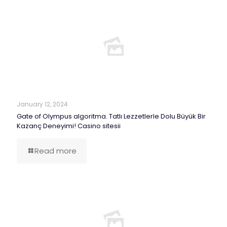
January 12, 2024
Gate of Olympus algoritma. Tatlı Lezzetlerle Dolu Büyük Bir
Kazanç Deneyimi! Casino sitesii
Read more