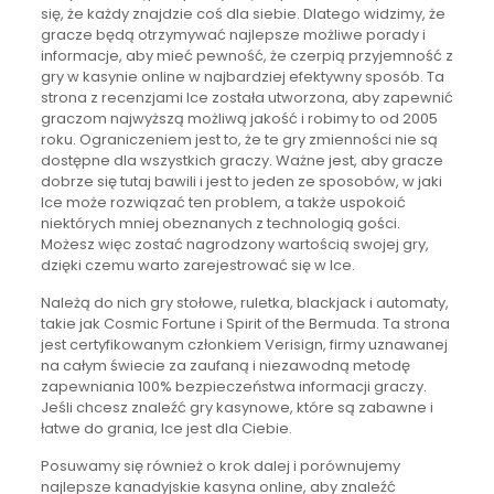
się, że każdy znajdzie coś dla siebie. Dlatego widzimy, że
gracze będą otrzymywać najlepsze możliwe porady i
informacje, aby mieć pewność, że czerpią przyjemność z
gry w kasynie online w najbardziej efektywny sposób. Ta
strona z recenzjami Ice została utworzona, aby zapewnić
graczom najwyższą możliwą jakość i robimy to od 2005
roku. Ograniczeniem jest to, że te gry zmienności nie są
dostępne dla wszystkich graczy. Ważne jest, aby gracze
dobrze się tutaj bawili i jest to jeden ze sposobów, w jaki
Ice może rozwiązać ten problem, a także uspokoić
niektórych mniej obeznanych z technologią gości.
Możesz więc zostać nagrodzony wartością swojej gry,
dzięki czemu warto zarejestrować się w Ice.
Należą do nich gry stołowe, ruletka, blackjack i automaty,
takie jak Cosmic Fortune i Spirit of the Bermuda. Ta strona
jest certyfikowanym członkiem Verisign, firmy uznawanej
na całym świecie za zaufaną i niezawodną metodę
zapewniania 100% bezpieczeństwa informacji graczy.
Jeśli chcesz znaleźć gry kasynowe, które są zabawne i
łatwe do grania, Ice jest dla Ciebie.
Posuwamy się również o krok dalej i porównujemy
najlepsze kanadyjskie kasyna online, aby znaleźć