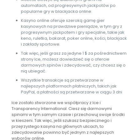
automatach, od progresywnych jackpotów po
popularne gry w blackjacka online.
Kasyno online oferuje szeroką gamę gier
kasynowych na prawdziwe pieniądze, w tym gry z
progresywnym jackpotem i gry specjalne, takie jak
keno, ruletka, bakarat, poker online, kości, blackjack
i zakłady sportowe.
Tak więc, jeśli grasz za jedyne 1 $ za pośrednictwem
strony Ice, możesz dowiedzieć się o ofercie
darmowych spinów i zdecydować, czy chcesz się o
nią ubiegać.
Wszystkie transakcje są przetwarzane w
najlepszych platformach płatniczych, takich jak
PayPal, a płatności są przetwarzane w ciągu 3 dni
Ice zostało stworzone we współpracy z Ice i
Transparency International. Ciesz się darmowymi
spinami w tym samym czasie i przechowuj swoje środki
w kieszeni. Tak więc, jeśli szukasz bezpiecznego i
przejrzystego kasyna na głównych ulicach, to
zdecydowanie powinno być jednym z najlepszych
wyborów online.