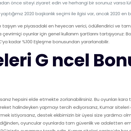
adan önce siteyi ziyaret edin ve herhangi bir sorunuz varsa lüt
aptığımız 2020 başkanlık seçimi ile ilgisi var, ancak 2020 en 
e taşıyın ve piyasadaki en heyecan verici, ödüllendirici ve t
a çevrimiçi oyunlar için genel kullanım şartlarını tartışıyoruz:
ya kadar %100 Eşleşme bonusundan yararlanabilir.
leri G ncel Bon
rsanız hepsini elde etmekte zorlanabilirsiniz. Bu oyunları ka
eket halindeyken yapmayı tercih ediyorsanız, Kumar siteleri 
dirmek istiyorsanız, destek ekibimizin bir üyesi size yardımcı 
lendiğinden, oyuncular oyunlarda tam güvenlik ve adaletten emi
p PC’nizde oynamayı tercih edin, Kumar siteleri casino’da her 