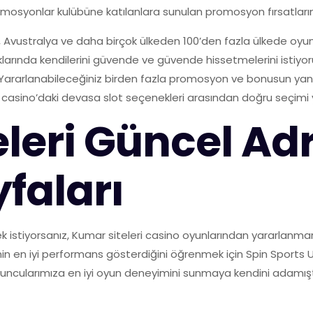
omosyonlar kulübüne katılanlara sunulan promosyon fırsatlarınd
, Avustralya ve daha birçok ülkeden 100’den fazla ülkede oyun
ıklarında kendilerini güvende ve güvende hissetmelerini ist
Yararlanabileceğiniz birden fazla promosyon ve bonusun yanı 
teleri casino’daki devasa slot seçenekleri arasından doğru seçim
leri Güncel Ad
faları
 istiyorsanız, Kumar siteleri casino oyunlarından yararlanmanız
nin en iyi performans gösterdiğini öğrenmek için Spin Sports U
m oyuncularımıza en iyi oyun deneyimini sunmaya kendini adam