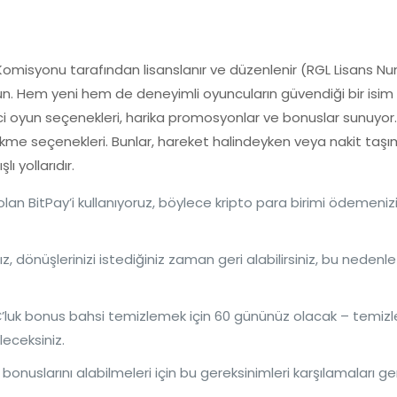
isyonu tarafından lisanslanır ve düzenlenir (RGL Lisans Numar
Hem yeni hem de deneyimli oyuncuların güvendiği bir isim olan
i oyun seçenekleri, harika promosyonlar ve bonuslar sunuyor. H
kme seçenekleri. Bunlar, hareket halindeyken veya nakit taş
ı yollarıdır.
lan BitPay’i kullanıyoruz, böylece kripto para birimi ödemeni
, dönüşlerinizi istediğiniz zaman geri alabilirsiniz, bu neden
luk bonus bahsi temizlemek için 60 gününüz olacak – temizlem
eceksiniz.
 bonuslarını alabilmeleri için bu gereksinimleri karşılamaları ger