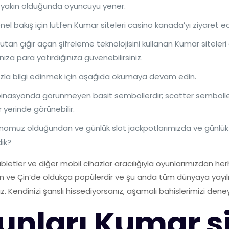
e yakın olduğunda oyuncuyu yener.
 bakış için lütfen Kumar siteleri casino kanada’yı ziyaret ed
tutan çığır açan şifreleme teknolojisini kullanan Kumar siteler
za para yatırdığınıza güvenebilirsiniz.
azla bilgi edinmek için aşağıda okumaya devam edin.
binasyonda görünmeyen basit sembollerdir; scatter sembolle
 yerinde görünebilir.
sinomuz olduğundan ve günlük slot jackpotlarımızda ve günlük k
ik?
bletler ve diğer mobil cihazlar aracılığıyla oyunlarımızdan herha
tan ve Çin’de oldukça popülerdir ve şu anda tüm dünyaya yayılm
 Kendinizi şanslı hissediyorsanız, aşamalı bahislerimizi dene
nları Kumar si