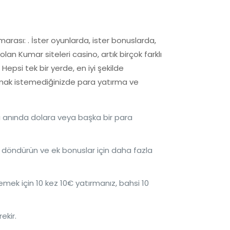
ası: . İster oyunlarda, ister bonuslarda,
 Kumar siteleri casino, artık birçok farklı
epsi tek bir yerde, en iyi şekilde
ımak istemediğinizde para yatırma ve
zi anında dolara veya başka bir para
le döndürün ve ek bonuslar için daha fazla
ek için 10 kez 10€ yatırmanız, bahsi 10
ekir.