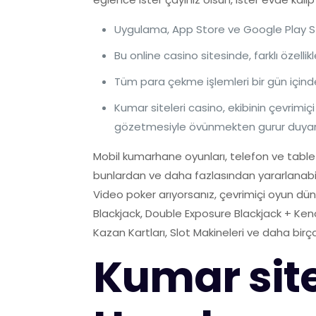
Uygulama, App Store ve Google Play Sto
Bu online casino sitesinde, farklı özellik
Tüm para çekme işlemleri bir gün içinde 
Kumar siteleri casino, ekibinin çevrimiç
gözetmesiyle övünmekten gurur duyar
Mobil kumarhane oyunları, telefon ve tablet
bunlardan ve daha fazlasından yararlanabilir
Video poker arıyorsanız, çevrimiçi oyun düny
Blackjack, Double Exposure Blackjack + Ken
Kazan Kartları, Slot Makineleri ve daha birç
Kumar site