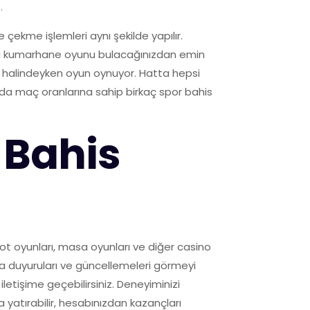
.
 çekme işlemleri aynı şekilde yapılır.
miçi kumarhane oyunu bulacağınızdan emin
et halindeyken oyun oynuyor. Hatta hepsi
yada maç oranlarına sahip birkaç spor bahis
 Bahis
ot oyunları, masa oyunları ve diğer casino
la duyuruları ve güncellemeleri görmeyi
etişime geçebilirsiniz. Deneyiminizi
 yatırabilir, hesabınızdan kazançları