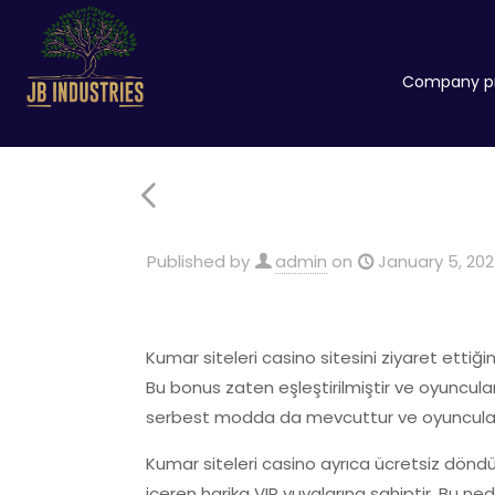
Company pr
Published by
admin
on
January 5, 20
Kumar siteleri casino sitesini ziyaret ett
Bu bonus zaten eşleştirilmiştir ve oyuncul
serbest modda da mevcuttur ve oyuncular b
Kumar siteleri casino ayrıca ücretsiz dön
içeren harika VIP yuvalarına sahiptir. Bu n