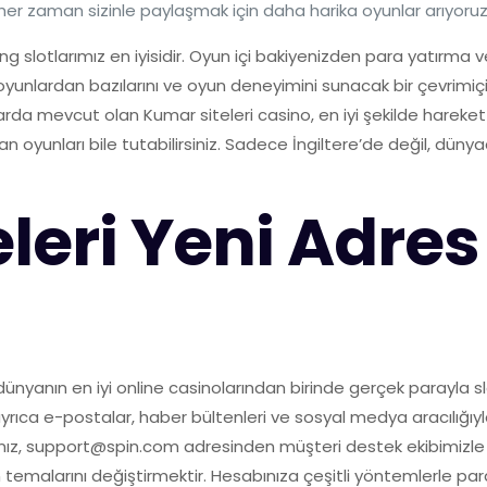
her zaman sizinle paylaşmak için daha harika oyunlar arıyoruz
g slotlarımız en iyisidir. Oyun içi bakiyenizden para yatırma ve
el oyunlardan bazılarını ve oyun deneyimini sunacak bir çevri
larda mevcut olan Kumar siteleri casino, en iyi şekilde harek
n oyunları bile tutabilirsiniz. Sadece İngiltere’de değil, dün
leri Yeni Adres
ünyanın en iyi online casinolarından birinde gerçek parayla sl
yrıca e-postalar, haber bültenleri ve sosyal medya aracılığıy
anız, support@spin.com adresinden müşteri destek ekibimizle il
temalarını değiştirmektir. Hesabınıza çeşitli yöntemlerle para