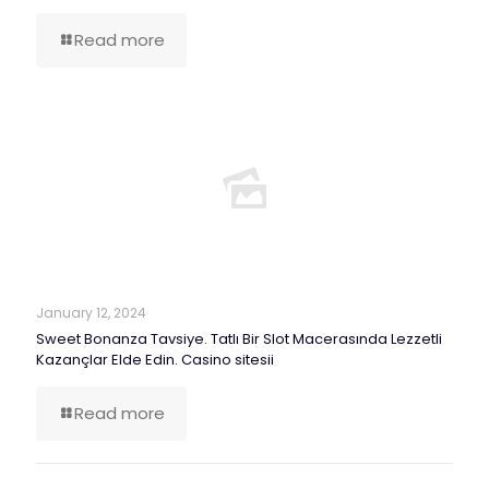
Read more
January 12, 2024
Sweet Bonanza Tavsiye. Tatlı Bir Slot Macerasında Lezzetli
Kazançlar Elde Edin. Casino sitesii
Read more