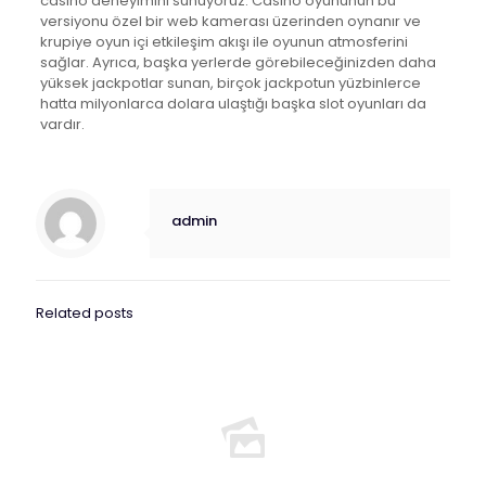
casino deneyimini sunuyoruz. Casino oyununun bu
versiyonu özel bir web kamerası üzerinden oynanır ve
krupiye oyun içi etkileşim akışı ile oyunun atmosferini
sağlar. Ayrıca, başka yerlerde görebileceğinizden daha
yüksek jackpotlar sunan, birçok jackpotun yüzbinlerce
hatta milyonlarca dolara ulaştığı başka slot oyunları da
vardır.
admin
Related posts