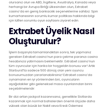
olursanız olun ve ABD, İngiltere, Avustralya, Kanada veya
herhangi bir Avrupa Birliği ülkesinden olun, Extrabet
casino’da en geniş bankacılık seçeneklerine sahibiz. Spin
kumarhanesinin sorumlu kumar politikası hakkında bilgi
için lütfen sorumlu oyun sayfasını ziyaret edin.
Extrabet Üyelik Nasıl
Oluşturulur?
İşlem başarıyla tamamlandıktan sonra, tek yapmanız
gereken Extrabet casino’nun para çekme paranızı casino
hesabınıza yatırmasını beklemektir. Extrabet casino’nun
tüm oyuncular için harika bir hoşgeldin bonusu var! Artık
Starburst’ta sadece 500 dönüş olan yeni oyuncu
bonusumuzdan yararlanabilirsiniz! Extrabet casino’da
oynamanın en iyi yönlerinden biri, oyuncuların
aşağıdakiler gibi geleneksel masa oyunlarından birini
seçebilmeleridir:
Bir dizi artan jackpot kazanırsanız, genellikle Slotlarda
kazanmak için normal bahislerden önemli ölçüde daha
yüksek olan büyük bir Nakit veya Kredi Ödemesi