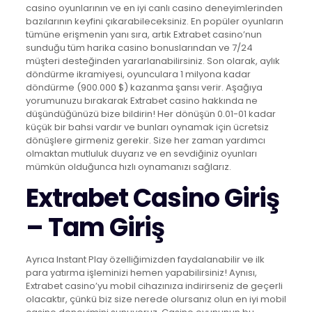
casino oyunlarının ve en iyi canlı casino deneyimlerinden
bazılarının keyfini çıkarabileceksiniz. En popüler oyunların
tümüne erişmenin yanı sıra, artık Extrabet casino’nun
sunduğu tüm harika casino bonuslarından ve 7/24
müşteri desteğinden yararlanabilirsiniz. Son olarak, aylık
döndürme ikramiyesi, oyunculara 1 milyona kadar
döndürme (900.000 $) kazanma şansı verir. Aşağıya
yorumunuzu bırakarak Extrabet casino hakkında ne
düşündüğünüzü bize bildirin! Her dönüşün 0.01-01 kadar
küçük bir bahsi vardır ve bunları oynamak için ücretsiz
dönüşlere girmeniz gerekir. Size her zaman yardımcı
olmaktan mutluluk duyarız ve en sevdiğiniz oyunları
mümkün olduğunca hızlı oynamanızı sağlarız.
Extrabet Casino Giriş
– Tam Giriş
Ayrıca Instant Play özelliğimizden faydalanabilir ve ilk
para yatırma işleminizi hemen yapabilirsiniz! Aynısı,
Extrabet casino’yu mobil cihazınıza indirirseniz de geçerli
olacaktır, çünkü biz size nerede olursanız olun en iyi mobil