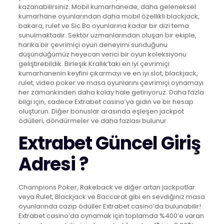
kazanabilirsiniz. Mobil kumarhanede, daha geleneksel
kumarhane oyunlarından daha mobil özellikli blackjack,
bakara, rulet ve Sic Bo oyunlarına kadar bir dizi tema
sunulmaktadır. Sektör uzmanlarından oluşan bir ekiple,
harika bir çevrimiçi oyun deneyimi sunduğunu
düşündüğümüz heyecan verici bir oyun koleksiyonu
geliştirebildik. Birleşik Krallık’taki en iyi çevrimiçi
kumarhanenin keyfini çıkarmayı ve en iyi slot, blackjack,
rulet, video poker ve masa oyunlarını çevrimiçi oynamayı
her zamankinden daha kolay hale getiriyoruz. Daha fazla
bilgi için, sadece Extrabet casino’ya gidin ve bir hesap
oluşturun. Diğer bonuslar arasında eşleşen jackpot
ödülleri, döndürmeler ve daha fazlası bulunur.
Extrabet Güncel Giriş
Adresi ?
Champions Poker, Rakeback ve diğer artan jackpotlar
veya Rulet, Blackjack ve Baccarat gibi en sevdiğiniz masa
oyunlarında cazip ödüller Extrabet casino’da bulunabilir!
Extrabet casino’da oynamak için toplamda %400’e varan