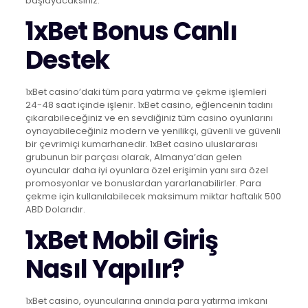
başlayacaksınız.
1xBet Bonus Canlı
Destek
1xBet casino’daki tüm para yatırma ve çekme işlemleri
24-48 saat içinde işlenir. 1xBet casino, eğlencenin tadını
çıkarabileceğiniz ve en sevdiğiniz tüm casino oyunlarını
oynayabileceğiniz modern ve yenilikçi, güvenli ve güvenli
bir çevrimiçi kumarhanedir. 1xBet casino uluslararası
grubunun bir parçası olarak, Almanya’dan gelen
oyuncular daha iyi oyunlara özel erişimin yanı sıra özel
promosyonlar ve bonuslardan yararlanabilirler. Para
çekme için kullanılabilecek maksimum miktar haftalık 500
ABD Dolarıdır.
1xBet Mobil Giriş
Nasıl Yapılır?
1xBet casino, oyuncularına anında para yatırma imkanı