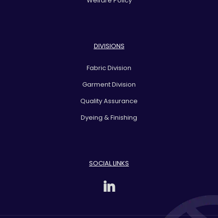
Welfare Policy
DIVISIONS
Fabric Division
Garment Division
Quality Assurance
Dyeing & Finishing
SOCIAL LINKS