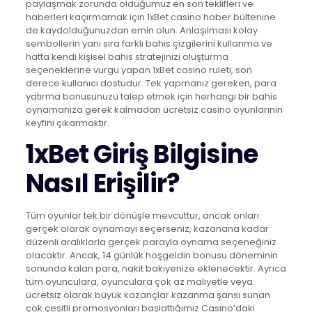
paylaşmak zorunda olduğumuz en son teklifleri ve
haberleri kaçırmamak için 1xBet casino haber bültenine
de kaydolduğunuzdan emin olun. Anlaşılması kolay
sembollerin yanı sıra farklı bahis çizgilerini kullanma ve
hatta kendi kişisel bahis stratejinizi oluşturma
seçeneklerine vurgu yapan 1xBet casino ruleti, son
derece kullanıcı dostudur. Tek yapmanız gereken, para
yatırma bonusunuzu talep etmek için herhangi bir bahis
oynamanıza gerek kalmadan ücretsiz casino oyunlarının
keyfini çıkarmaktır.
1xBet Giriş Bilgisine
Nasıl Erişilir?
Tüm oyunlar tek bir dönüşle mevcuttur, ancak onları
gerçek olarak oynamayı seçerseniz, kazanana kadar
düzenli aralıklarla gerçek parayla oynama seçeneğiniz
olacaktır. Ancak, 14 günlük hoşgeldin bonusu döneminin
sonunda kalan para, nakit bakiyenize eklenecektir. Ayrıca
tüm oyunculara, oyunculara çok az maliyetle veya
ücretsiz olarak büyük kazançlar kazanma şansı sunan
çok çeşitli promosyonları başlattığımız Casino’daki