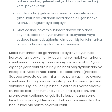
poker oyunları, geleneksel yedi kartlı poker ve beş
kartlı poker vardır.
İnanılmaz hoş geldin bonusunuzu talep etmek için
şimdi katılın ve kazanan paralardan oluşan banka
rulonuzu oluşturmaya başlayın.
1xBet casino, çevrimiçi kumarhaneye ek olarak,
seyahat ederken oyun oynamak isteyenler veya
sadece internet bağlantısı olmayan kişiler için harika
bir kumarhane uygulaması da sunuyor.
Mobil kumarhanede gezinmek kolaydır ve oyuncular
hareket halindeyken en iyi çevrimiçi ve mobil kumarhane
oyunlarının tümünü oynamanın keyfine varacaktır. Ayrıca,
diğer şeylerin yanı sıra bir oyuna nasıl başlayacaklarını ve
hesap bakiyelerini nasıl kontrol edeceklerini öğrenirler.
Sadece e-posta adresinizi girin ve para yatırın ve e-spor
oyunlarına bahis yaparken ekstra para kazanma şansını
yakalayın. Oyuncular, Spin bonus ekranını ziyaret ederek
bu harika tekliflerin tümüne ve bunlarla ilişkili benzersiz
promosyon kodlarına erişebilir. Bu kupon daha sonra
hesabınıza para yüklemek için kullanılabilir veya Hızlı Bilet
bonus koduyla nakite çevirebilirsiniz.