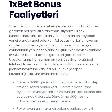
1xBet Bonus
Faaliyetleri
1xBet casino olması gereken yer ve bu konuda bilinmesi
gereken her şeyi size tanıtmak istiyoruz. Birçok
kumarhane, farklı temaları ve tasarımları en heyecan
verici olarak kabul ederken, 1xBet casino, kullanıcıya en
ödüllendirici deneyimi sunar. Bu bonusu almak için,
oyuncuların yeni hesaplarını oluştururken kayıt ekranında
BONUS25 bonus kodunu girmeleri gerekecektir.
Uygulamamız her zaman en yeni özelliklerle güncel
tutulmakta ve tüm cihazlarda mevcuttur. Tüm kazançlar
jackpot havuzuna katkıda bulunur ve jackpot
kazanıldığında tüm oyunlara bölünür.
Sadece %100 Eşleşme Bonusunuzu başarıyla talep
ettikten sonra bonus kodlu ücretsiz döndürme
oyunlarını oynayabilirsiniz ve bunları 1xBet casino ana
sayfasındaki Ücretsiz Döndürme düğmesine
tıklayarak etkinleştirmeniz gerekir.
Poker oyunları, makaralı poker oyunları, çok elli