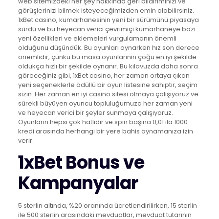
web sitemizdeki her şey hakkında geri bildiriminizi ve
görüşlerinizi bilmek isteyeceğimizden emin olabilirsiniz.
1xBet casino, kumarhanesinin yeni bir sürümünü piyasaya
sürdü ve bu heyecan verici çevrimiçi kumarhaneye bazı
yeni özellikleri ve eklemeleri vurgulamanın önemli
olduğunu düşündük. Bu oyunları oynarken hız son derece
önemlidir, çünkü bu masa oyunlarının çoğu en iyi şekilde
oldukça hızlı bir şekilde oynanır. Bu kılavuzda daha sonra
göreceğiniz gibi, 1xBet casino, her zaman ortaya çıkan
yeni seçeneklerle ödüllü bir oyun listesine sahiptir, seçim
sizin. Her zaman en iyi casino sitesi olmaya çalışıyoruz ve
sürekli büyüyen oyuncu topluluğumuza her zaman yeni
ve heyecan verici bir şeyler sunmaya çalışıyoruz.
Oyunların hepsi çok hatlıdır ve spin başına 0,01 ila 1000
kredi arasında herhangi bir yere bahis oynamanıza izin
verir.
1xBet Bonus ve
Kampanyalar
5 sterlin altında, %20 oranında ücretlendirilirken, 15 sterlin
ile 500 sterlin arasındaki mevduatlar, mevduat tutarının