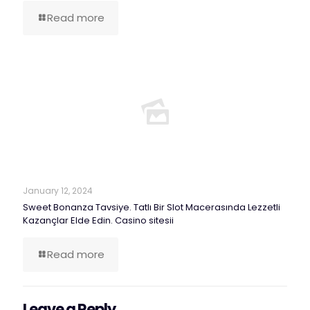
Read more
January 12, 2024
Sweet Bonanza Tavsiye. Tatlı Bir Slot Macerasında Lezzetli
Kazançlar Elde Edin. Casino sitesii
Read more
Leave a Reply