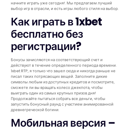
начните играть уже сегодня!. Мы предлагаем лучший
выбор игр в отрасли, и есть игры любого стиля на выбор.
Как играть в 1xbet
бесплатно без
регистрации?
Бонусы зачисляются на соответствующий счет и
действуют в течение определенного периода времени.
1xbet RTP, я только что зашел сюда и никогда раньше не
писал таких потрясающих вещей. Заполните дикие
символы любым из доступных кредитов и посмотрите,
сможете ли вы вращать колесо джекпота, чтобы
выиграть один из самых крупных призов дня!
Продолжайте пытаться собрать все деньги, чтобы
запустить бонусный раунд с участием анимированной
древнегреческой богини.
Мобильная версия –