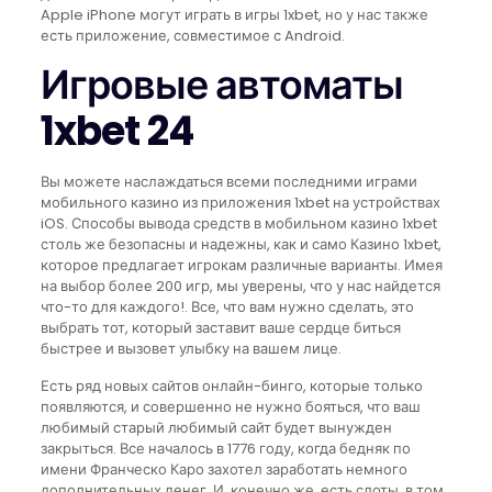
Apple iPhone могут играть в игры 1xbet, но у нас также
есть приложение, совместимое с Android.
Игровые автоматы
1xbet 24
Вы можете наслаждаться всеми последними играми
мобильного казино из приложения 1xbet на устройствах
iOS. Способы вывода средств в мобильном казино 1xbet
столь же безопасны и надежны, как и само Казино 1xbet,
которое предлагает игрокам различные варианты. Имея
на выбор более 200 игр, мы уверены, что у нас найдется
что-то для каждого!. Все, что вам нужно сделать, это
выбрать тот, который заставит ваше сердце биться
быстрее и вызовет улыбку на вашем лице.
Есть ряд новых сайтов онлайн-бинго, которые только
появляются, и совершенно не нужно бояться, что ваш
любимый старый любимый сайт будет вынужден
закрыться. Все началось в 1776 году, когда бедняк по
имени Франческо Каро захотел заработать немного
дополнительных денег. И, конечно же, есть слоты, в том