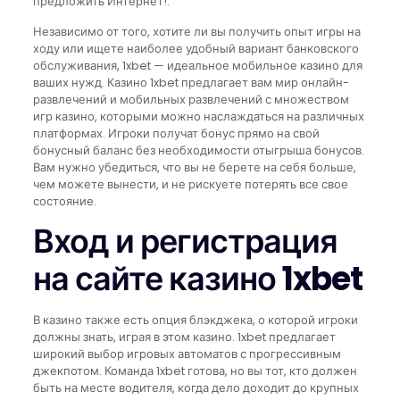
предложить Интернет!.
Независимо от того, хотите ли вы получить опыт игры на
ходу или ищете наиболее удобный вариант банковского
обслуживания, 1xbet — идеальное мобильное казино для
ваших нужд. Казино 1xbet предлагает вам мир онлайн-
развлечений и мобильных развлечений с множеством
игр казино, которыми можно наслаждаться на различных
платформах. Игроки получат бонус прямо на свой
бонусный баланс без необходимости отыгрыша бонусов.
Вам нужно убедиться, что вы не берете на себя больше,
чем можете вынести, и не рискуете потерять все свое
состояние.
Вход и регистрация
на сайте казино 1xbet
В казино также есть опция блэкджека, о которой игроки
должны знать, играя в этом казино. 1xbet предлагает
широкий выбор игровых автоматов с прогрессивным
джекпотом. Команда 1xbet готова, но вы тот, кто должен
быть на месте водителя, когда дело доходит до крупных