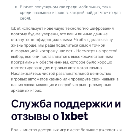
В 1xbet, популярном как среди мобильных, так и
среди наземных игроков, каждый найдет что-то для
себя!.
1xbet использует новейшую технологию шифрования,
поэтому будьте уверены, что ваши личные данные
останутся конфиденциальными. Чтобы сделать вашу
жизнь проще, мы рады поделиться самой точной
информацией, которая у нас есть. Несмотря на простой
выбор, все они поставляются с высококачественным
программным обеспечением, которое было хорошо
протестировано для игровых автоматов казино.
Наслаждайтесь чистой развлекательной ценностью
игровых автоматов казино или проверьте свои навыки в
наших захватывающих и сверхбыстрых трехмерных
аркадных играх.
Служба поддержки и
отзывы о 1xbet
Большинство доступных игр имеют большие джекпоты и