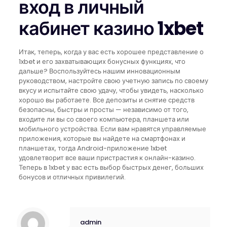
вход в личный
кабинет казино 1xbet
Итак, теперь, когда у вас есть хорошее представление о
1xbet и его захватывающих бонусных функциях, что
дальше? Воспользуйтесь нашим инновационным
руководством, настройте свою учетную запись по своему
вкусу и испытайте свою удачу, чтобы увидеть, насколько
хорошо вы работаете. Все депозиты и снятие средств
безопасны, быстры и просты — независимо от того,
входите ли вы со своего компьютера, планшета или
мобильного устройства. Если вам нравятся управляемые
приложения, которые вы найдете на смартфонах и
планшетах, тогда Android-приложение 1xbet
удовлетворит все ваши пристрастия к онлайн-казино.
Теперь в 1xbet у вас есть выбор быстрых денег, больших
бонусов и отличных привилегий.
admin