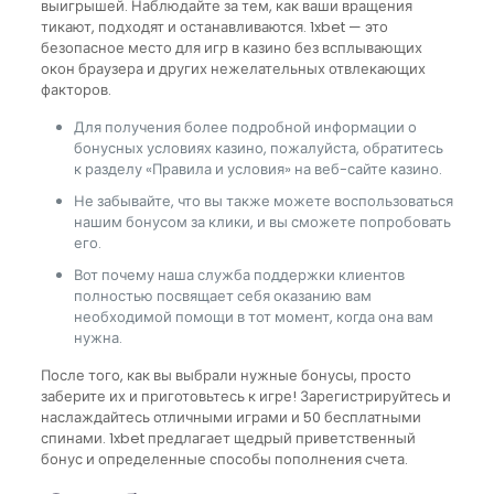
выигрышей. Наблюдайте за тем, как ваши вращения
тикают, подходят и останавливаются. 1xbet — это
безопасное место для игр в казино без всплывающих
окон браузера и других нежелательных отвлекающих
факторов.
Для получения более подробной информации о
бонусных условиях казино, пожалуйста, обратитесь
к разделу «Правила и условия» на веб-сайте казино.
Не забывайте, что вы также можете воспользоваться
нашим бонусом за клики, и вы сможете попробовать
его.
Вот почему наша служба поддержки клиентов
полностью посвящает себя оказанию вам
необходимой помощи в тот момент, когда она вам
нужна.
После того, как вы выбрали нужные бонусы, просто
заберите их и приготовьтесь к игре! Зарегистрируйтесь и
наслаждайтесь отличными играми и 50 бесплатными
спинами. 1xbet предлагает щедрый приветственный
бонус и определенные способы пополнения счета.