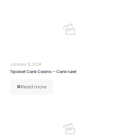
January 12, 2024
Tipobet Canlı Casino – Canlı rulet
Read more