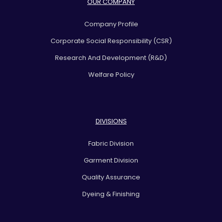
OUR COMPANY
Company Profile
Corporate Social Responsibility (CSR)
Research And Development (R&D)
Welfare Policy
DIVISIONS
Fabric Division
Garment Division
Quality Assurance
Dyeing & Finishing