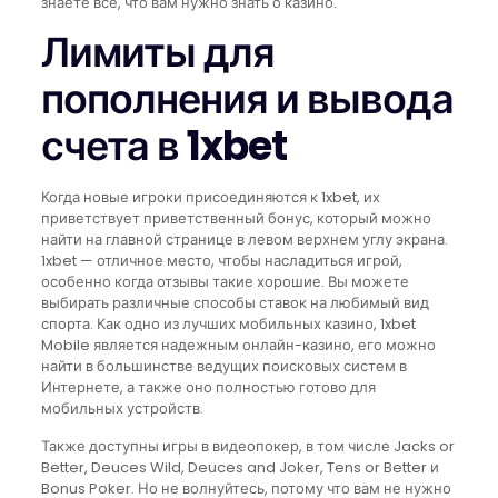
знаете все, что вам нужно знать о казино.
Лимиты для
пополнения и вывода
счета в 1xbet
Когда новые игроки присоединяются к 1xbet, их
приветствует приветственный бонус, который можно
найти на главной странице в левом верхнем углу экрана.
1xbet — отличное место, чтобы насладиться игрой,
особенно когда отзывы такие хорошие. Вы можете
выбирать различные способы ставок на любимый вид
спорта. Как одно из лучших мобильных казино, 1xbet
Mobile является надежным онлайн-казино, его можно
найти в большинстве ведущих поисковых систем в
Интернете, а также оно полностью готово для
мобильных устройств.
Также доступны игры в видеопокер, в том числе Jacks or
Better, Deuces Wild, Deuces and Joker, Tens or Better и
Bonus Poker. Но не волнуйтесь, потому что вам не нужно