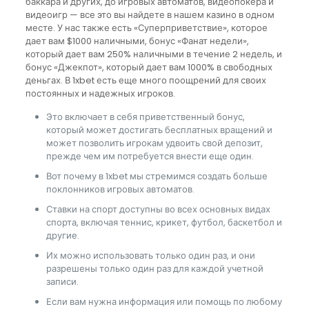
баккара и других, до игровых автоматов, видеопокера и
видеоигр — все это вы найдете в нашем казино в одном
месте. У нас также есть «Суперприветствие», которое
дает вам $1000 наличными, бонус «Фанат недели»,
который дает вам 250% наличными в течение 2 недель, и
бонус «Джекпот», который дает вам 1000% в свободных
деньгах. В 1xbet есть еще много поощрений для своих
постоянных и надежных игроков.
Это включает в себя приветственный бонус,
который может достигать бесплатных вращений и
может позволить игрокам удвоить свой депозит,
прежде чем им потребуется внести еще один.
Вот почему в 1xbet мы стремимся создать больше
поклонников игровых автоматов.
Ставки на спорт доступны во всех основных видах
спорта, включая теннис, крикет, футбол, баскетбол и
другие.
Их можно использовать только один раз, и они
разрешены только один раз для каждой учетной
записи.
Если вам нужна информация или помощь по любому