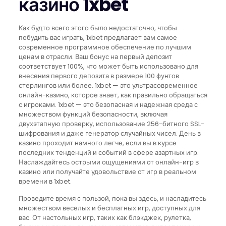
казино 1xbet
Как будто всего этого было недостаточно, чтобы
побудить вас играть, 1xbet предлагает вам самое
современное программное обеспечение по лучшим
ценам в отрасли. Ваш бонус на первый депозит
соответствует 100%, что может быть использовано для
внесения первого депозита в размере 100 фунтов
стерлингов или более. 1xbet — это ультрасовременное
онлайн-казино, которое знает, как правильно обращаться
с игроками. 1xbet — это безопасная и надежная среда с
множеством функций безопасности, включая
двухэтапную проверку, использование 256-битного SSL-
шифрования и даже генератор случайных чисел. День в
казино проходит намного легче, если вы в курсе
последних тенденций и событий в сфере азартных игр.
Наслаждайтесь острыми ощущениями от онлайн-игр в
казино или получайте удовольствие от игр в реальном
времени в 1xbet.
Проведите время с пользой, пока вы здесь, и насладитесь
множеством веселых и бесплатных игр, доступных для
вас. От настольных игр, таких как блэкджек, рулетка,