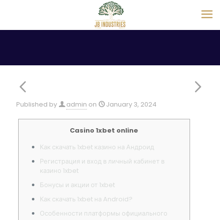
Published by
admin
on
January 3, 2024
Casino 1xbet online
Как скачать 1xbet казино на Андроид
Регистрация и вход в личный кабинет в
казино 1xbet
Бонусы и акции от 1xbet
Как скачать 1xbet на Android?
Особенности платформы официального