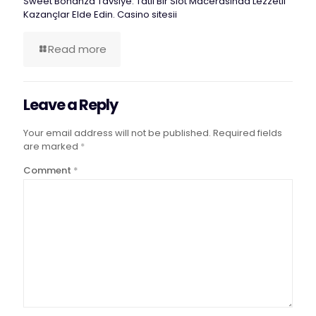
Sweet Bonanza Tavsiye. Tatlı Bir Slot Macerasında Lezzetli
Kazançlar Elde Edin. Casino sitesii
Read more
Leave a Reply
Your email address will not be published.
Required fields
are marked
*
Comment
*