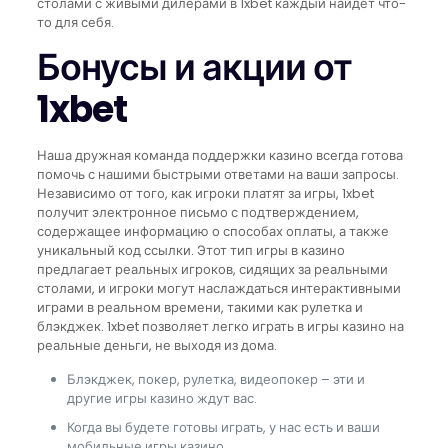
столами с живыми дилерами в 1xbet каждый найдет что-
то для себя.
Бонусы и акции от
1xbet
Наша дружная команда поддержки казино всегда готова
помочь с нашими быстрыми ответами на ваши запросы.
Независимо от того, как игроки платят за игры, 1xbet
получит электронное письмо с подтверждением,
содержащее информацию о способах оплаты, а также
уникальный код ссылки. Этот тип игры в казино
предлагает реальных игроков, сидящих за реальными
столами, и игроки могут наслаждаться интерактивными
играми в реальном времени, такими как рулетка и
блэкджек. 1xbet позволяет легко играть в игры казино на
реальные деньги, не выходя из дома.
Блэкджек, покер, рулетка, видеопокер – эти и
другие игры казино ждут вас.
Когда вы будете готовы играть, у нас есть и ваши
мобильные игры казино.