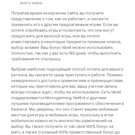
всего мира.
Потратив время на изучение сайта, вы получите
представление о том, как он работает, и сможете
применить его к другим предлагаемым играм. Если вы
хотите опробовать игры и посмотреть, что они могут
предложить для веселой игры, или вы хотите
инвестировать в некоторые предметы премиум-класса,
выбор за вами. Ваш бонус 1xbet можно использовать
полностью, так как у вас есть 180 дней, чтобы выполнить
требования по отыгрышу.
Выбрав наиболее подходящий способ оплаты для вашего
региона, вы сможете сразу приступить к работе. Помимо
немедленного доступа к привилегиям и преимуществам,
которые мы приготовили для вас, ваша учетная запись
всегда готова и ждет, чтобы ее использовали. Сеть 1xbet
поддерживается Microgaming, NetEnt и другими
лучшими производителями программного обеспечения в
бизнесе. Мы уверены, что оно станет вашим любимым
местом для игры в любимые игры, поскольку в этом
мобильном казино есть множество развлечений на
выбор. Вы также получите от нас свой 100% бонус на
матч, а также огромный 100% приветственный бонус до