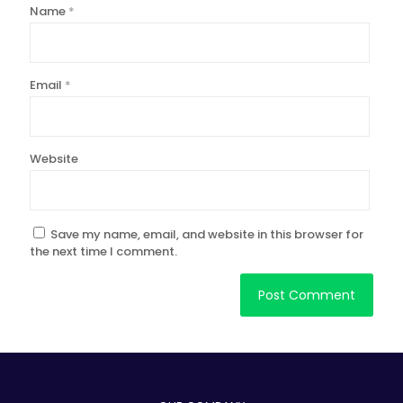
Name
*
Email
*
Website
Save my name, email, and website in this browser for
the next time I comment.