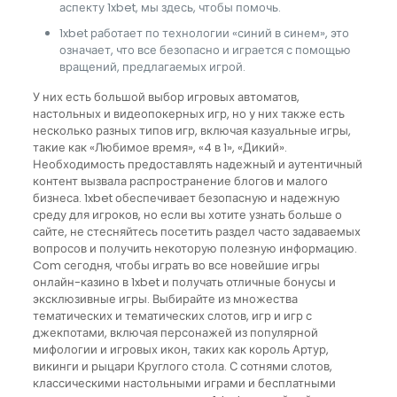
аспекту 1xbet, мы здесь, чтобы помочь.
1xbet работает по технологии «синий в синем», это
означает, что все безопасно и играется с помощью
вращений, предлагаемых игрой.
У них есть большой выбор игровых автоматов,
настольных и видеопокерных игр, но у них также есть
несколько разных типов игр, включая казуальные игры,
такие как «Любимое время», «4 в 1», «Дикий».
Необходимость предоставлять надежный и аутентичный
контент вызвала распространение блогов и малого
бизнеса. 1xbet обеспечивает безопасную и надежную
среду для игроков, но если вы хотите узнать больше о
сайте, не стесняйтесь посетить раздел часто задаваемых
вопросов и получить некоторую полезную информацию.
Com сегодня, чтобы играть во все новейшие игры
онлайн-казино в 1xbet и получать отличные бонусы и
эксклюзивные игры. Выбирайте из множества
тематических и тематических слотов, игр и игр с
джекпотами, включая персонажей из популярной
мифологии и игровых икон, таких как король Артур,
викинги и рыцари Круглого стола. С сотнями слотов,
классическими настольными играми и бесплатными