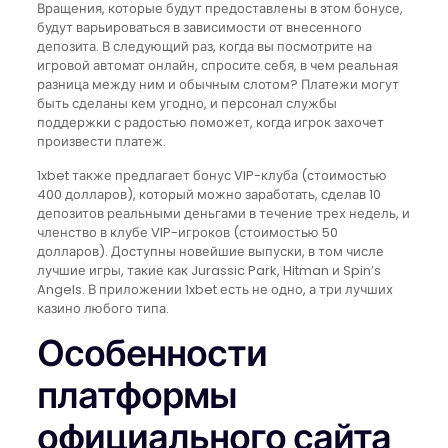
Вращения, которые будут предоставлены в этом бонусе,
будут варьироваться в зависимости от внесенного
депозита. В следующий раз, когда вы посмотрите на
игровой автомат онлайн, спросите себя, в чем реальная
разница между ним и обычным слотом? Платежи могут
быть сделаны кем угодно, и персонал службы
поддержки с радостью поможет, когда игрок захочет
произвести платеж.
1xbet также предлагает бонус VIP-клуба (стоимостью
400 долларов), который можно заработать, сделав 10
депозитов реальными деньгами в течение трех недель, и
членство в клубе VIP-игроков (стоимостью 50
долларов). Доступны новейшие выпуски, в том числе
лучшие игры, такие как Jurassic Park, Hitman и Spin’s
Angels. В приложении 1xbet есть не одно, а три лучших
казино любого типа.
Особенности
платформы
официального сайта