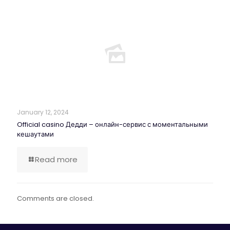
January 12, 2024
Official casino Дедди – онлайн-сервис с моментальными
кешаутами
Read more
Comments are closed.