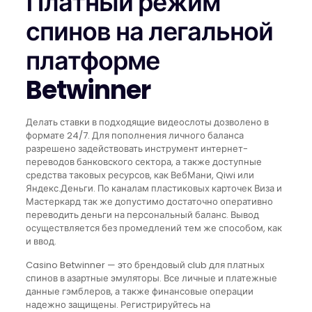
Платный режим
спинов на легальной
платформе
Betwinner
Делать ставки в подходящие видеослоты дозволено в
формате 24/7. Для пополнения личного баланса
разрешено задействовать инструмент интернет-
переводов банковского сектора, а также доступные
средства таковых ресурсов, как ВебМани, Qiwi или
Яндекс.Деньги. По каналам пластиковых карточек Виза и
Мастеркард так же допустимо достаточно оперативно
переводить деньги на персональный баланс. Вывод
осуществляется без промедлений тем же способом, как
и ввод.
Casino Betwinner — это брендовый club для платных
спинов в азартные эмуляторы. Все личные и платежные
данные гэмблеров, а также финансовые операции
надежно защищены. Регистрируйтесь на