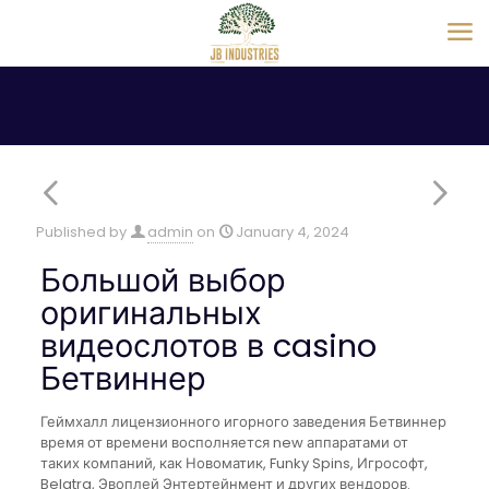
Published by
admin
on
January 4, 2024
Большой выбор
оригинальных
видеослотов в casino
Бетвиннер
Геймхалл лицензионного игорного заведения Бетвиннер
время от времени восполняется new аппаратами от
таких компаний, как Новоматик, Funky Spins, Игрософт,
Belatra, Эвоплей Энтертейнмент и других вендоров.