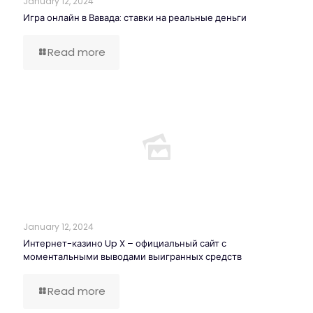
January 12, 2024
Игра онлайн в Вавада: ставки на реальные деньги
Read more
January 12, 2024
Интернет-казино Up X – официальный сайт с
моментальными выводами выигранных средств
Read more