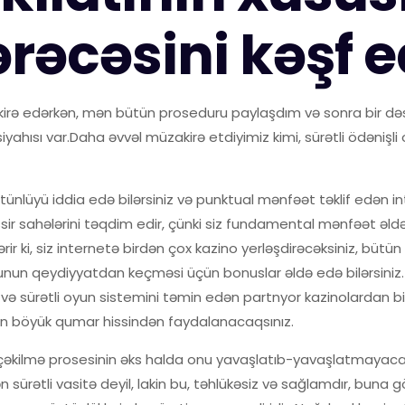
rəcəsini kəşf e
kirə edərkən, mən bütün proseduru paylaşdım və sonra bir dəs
hısı var.Daha əvvəl müzakirə etdiyimiz kimi, sürətli ödənişli 
üstünlüyü iddia edə bilərsiniz və punktual mənfəət təklif edən i
sir sahələrini təqdim edir, çünki siz fundamental mənfəət əld
r ki, siz internetə birdən çox kazino yerləşdirəcəksiniz, bütün
nçunun qeydiyyatdan keçməsi üçün bonuslar əldə edə bilərsiniz
sürətli oyun sistemini təmin edən partnyor kazinolardan birid
ən böyük qumar hissindən faydalanacaqsınız.
 çəkilmə prosesinin əks halda onu yavaşlatıb-yavaşlatmayacağı
sürətli vasitə deyil, lakin bu, təhlükəsiz və sağlamdır, buna 