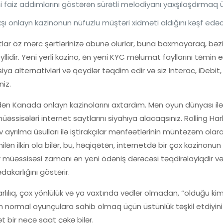
ni faiz addımlarını göstərən sürətli melodiyanı yaxşılaşdırmaq 
şı onlayn kazinonun nüfuzlu müştəri xidməti aldığını kəşf edəc
ar öz mərc şərtlərinizə abunə olurlar, buna baxmayaraq, bəzi 
yllidir. Yeni yerli kazino, ən yeni KYC məlumat fayllarını təm
ya alternativləri və qeydlər təqdim edir və siz Interac, iDebi
niz.
dən Kanada onlayn kazinolarını axtardım. Mən oyun dünyası ilə
əssisələri internet saytlarını siyahıya alacaqsınız. Rolling Har
tiv ayrılma üsulları ilə iştirakçılar mənfəətlərinin müntəzəm ol
 ilkin ola bilər, bu, həqiqətən, internetdə bir çox kazinonun i
r müəssisəsi zamanı ən yeni ödəniş dərəcəsi təqdirəlayiqdir v
akarlığını göstərir.
arlılıq, çox yönlülük və ya vaxtında vədlər olmadan, “olduğu k
n normal oyunçulara sahib olmaq üçün üstünlük təşkil etdiyini
 bir neçə saat çəkə bilər.