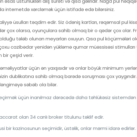
n əsas üstünlükləri alış sürəti və qısa gəliridir. Nağd pul həqiq
alda internetdə xərcləmək üçün istifadə edə bilərsiniz.
yyə üsulları təqdim edir. Siz ödəniş kartları, rəqəmsal pul ki
qədər çox olarsa, oyunçulara sahib olmaq bir o qədər çox olar.
olduğu tələb olunan meyarları oxuyun. Qısa pul köçürmələri o
 çoxu cazibədar yenidən yükləmə qumar müəssisəsi stimulları tə
ir çeşid verir.
 əməliyyatlar üçün ən yaxşısıdır və onlar böyük minimum yerlə
nizin dublikatına sahib olmaq barədə soruşması çox yaygındır
 ləngiməyə səbəb ola bilər.
 keçirmək üçün inanılmaz dərəcədə daha təhlükəsiz sistemdən i
baccarat olan 34 canlı broker titulunu təklif edir.
i bir kazinosunun seçimidir, üstəlik, onlar mərmi idarə edirlər.