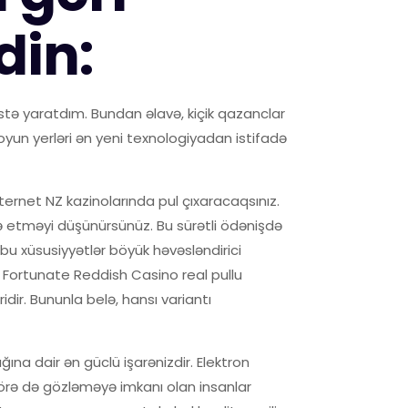
din:
tə yaratdım. Bundan əlavə, kiçik qazanclar
oyun yerləri ən yeni texnologiyadan istifadə
nternet NZ kazinolarında pul çıxaracaqsınız.
ə etməyi düşünürsünüz. Bu sürətli ödənişdə
 bu xüsusiyyətlər böyük həvəsləndirici
. Fortunate Reddish Casino real pullu
ir. Bununla belə, hansı variantı
na dair ən güclü işarənizdir. Elektron
görə də gözləməyə imkanı olan insanlar