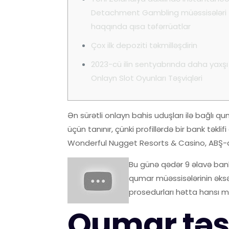
Detachment Gambling müəssisələri
haqqında qısa təfərrüatlar
Çox ilk depoziti təkmilləşdirin
2023-cü ilin sentyabrında daha yaxşı
Onlayn Slot Oyunları Təşviqləri
Ən sürətli onlayn bahis uduşları ilə bağlı 
üçün tanınır, çünki profillərdə bir bank tək
Wonderful Nugget Resorts & Casino, ABŞ-da 
Bu günə qədər 9 əlavə bank 
qumar müəssisələrinin əksər
prosedurları hətta hansı mil
Qumar təşk