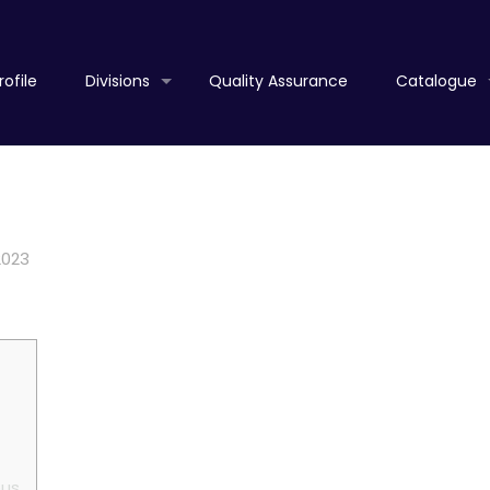
ofile
Divisions
Quality Assurance
Catalogue
2023
ous