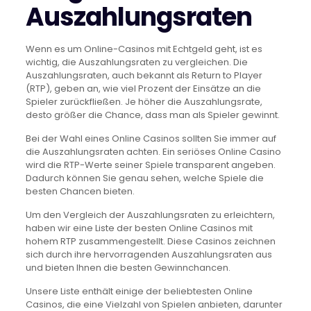
Auszahlungsraten
Wenn es um Online-Casinos mit Echtgeld geht, ist es
wichtig, die Auszahlungsraten zu vergleichen. Die
Auszahlungsraten, auch bekannt als Return to Player
(RTP), geben an, wie viel Prozent der Einsätze an die
Spieler zurückfließen. Je höher die Auszahlungsrate,
desto größer die Chance, dass man als Spieler gewinnt.
Bei der Wahl eines Online Casinos sollten Sie immer auf
die Auszahlungsraten achten. Ein seriöses Online Casino
wird die RTP-Werte seiner Spiele transparent angeben.
Dadurch können Sie genau sehen, welche Spiele die
besten Chancen bieten.
Um den Vergleich der Auszahlungsraten zu erleichtern,
haben wir eine Liste der besten Online Casinos mit
hohem RTP zusammengestellt. Diese Casinos zeichnen
sich durch ihre hervorragenden Auszahlungsraten aus
und bieten Ihnen die besten Gewinnchancen.
Unsere Liste enthält einige der beliebtesten Online
Casinos, die eine Vielzahl von Spielen anbieten, darunter