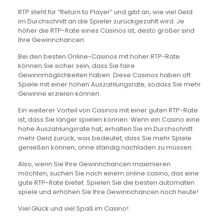
RTP steht für “Return to Player” und gibt an, wie viel Geld
im Durchschnitt an die Spieler zurückgezahlt wird. Je
höher die RTP-Rate eines Casinos ist, desto größer sind
Ihre Gewinnchancen.
Bei den besten Online-Casinos mit hoher RTP-Rate
können Sie sicher sein, dass Sie faire
Gewinnmöglichkeiten haben. Diese Casinos haben oft
Spiele mit einer hohen Auszahlungsrate, sodass Sie mehr
Gewinne erzielen können.
Ein weiterer Vorteil von Casinos mit einer guten RTP-Rate
ist, dass Sie länger spielen können. Wenn ein Casino eine
hohe Auszahlungsrate hat, erhalten Sie im Durchschnitt
mehr Geld zurück, was bedeutet, dass Sie mehr Spiele
genießen können, ohne ständig nachladen zu müssen.
Also, wenn Sie Ihre Gewinnchancen maximieren
möchten, suchen Sie nach einem online casino, das eine
gute RTP-Rate bietet. Spielen Sie die besten automaten
spiele und erhöhen Sie Ihre Gewinnchancen noch heute!
Viel Glück und viel Spaß im Casino!