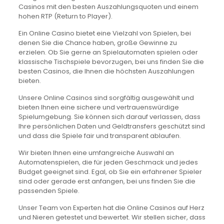
Casinos mit den besten Auszahlungsquoten und einem
hohen RTP (Return to Player).
Ein Online Casino bietet eine Vielzahl von Spielen, bei
denen Sie die Chance haben, große Gewinne zu
erzielen. Ob Sie gerne an Spielautomaten spielen oder
klassische Tischspiele bevorzugen, bei uns finden Sie die
besten Casinos, die Ihnen die höchsten Auszahlungen
bieten.
Unsere Online Casinos sind sorgfältig ausgewählt und
bieten Ihnen eine sichere und vertrauenswürdige
Spielumgebung. Sie können sich darauf verlassen, dass
Ihre persönlichen Daten und Geldtransfers geschützt sind
und dass die Spiele fair und transparent ablaufen.
Wir bieten Ihnen eine umfangreiche Auswahl an
Automatenspielen, die für jeden Geschmack und jedes
Budget geeignet sind. Egal, ob Sie ein erfahrener Spieler
sind oder gerade erst anfangen, bei uns finden Sie die
passenden Spiele.
Unser Team von Experten hat die Online Casinos auf Herz
und Nieren getestet und bewertet. Wir stellen sicher, dass