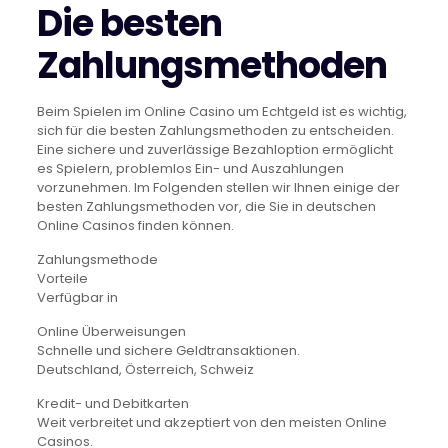
Die besten
Zahlungsmethoden
Beim Spielen im Online Casino um Echtgeld ist es wichtig,
sich für die besten Zahlungsmethoden zu entscheiden.
Eine sichere und zuverlässige Bezahloption ermöglicht
es Spielern, problemlos Ein- und Auszahlungen
vorzunehmen. Im Folgenden stellen wir Ihnen einige der
besten Zahlungsmethoden vor, die Sie in deutschen
Online Casinos finden können.
Zahlungsmethode
Vorteile
Verfügbar in
Online Überweisungen
Schnelle und sichere Geldtransaktionen.
Deutschland, Österreich, Schweiz
Kredit- und Debitkarten
Weit verbreitet und akzeptiert von den meisten Online
Casinos.