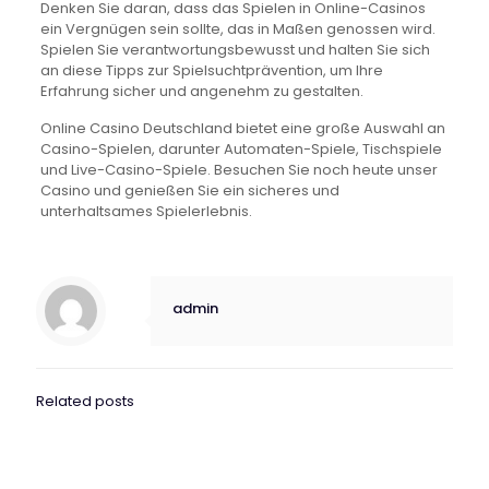
Denken Sie daran, dass das Spielen in Online-Casinos
ein Vergnügen sein sollte, das in Maßen genossen wird.
Spielen Sie verantwortungsbewusst und halten Sie sich
an diese Tipps zur Spielsuchtprävention, um Ihre
Erfahrung sicher und angenehm zu gestalten.
Online Casino Deutschland bietet eine große Auswahl an
Casino-Spielen, darunter Automaten-Spiele, Tischspiele
und Live-Casino-Spiele. Besuchen Sie noch heute unser
Casino und genießen Sie ein sicheres und
unterhaltsames Spielerlebnis.
admin
Related posts