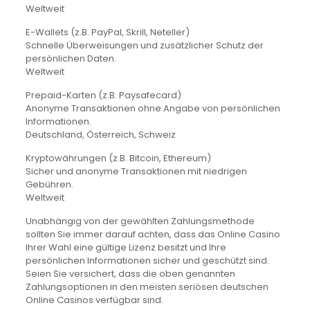
Weltweit
E-Wallets (z.B. PayPal, Skrill, Neteller)
Schnelle Überweisungen und zusätzlicher Schutz der
persönlichen Daten.
Weltweit
Prepaid-Karten (z.B. Paysafecard)
Anonyme Transaktionen ohne Angabe von persönlichen
Informationen.
Deutschland, Österreich, Schweiz
Kryptowährungen (z.B. Bitcoin, Ethereum)
Sicher und anonyme Transaktionen mit niedrigen
Gebühren.
Weltweit
Unabhängig von der gewählten Zahlungsmethode
sollten Sie immer darauf achten, dass das Online Casino
Ihrer Wahl eine gültige Lizenz besitzt und Ihre
persönlichen Informationen sicher und geschützt sind.
Seien Sie versichert, dass die oben genannten
Zahlungsoptionen in den meisten seriösen deutschen
Online Casinos verfügbar sind.