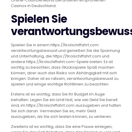
Online-Casinoerlebnis bei unseren empfohlenen
Casinos in Deutschland.
Spielen Sie
verantwortungsbewus
Spielen Sie in einem https://tirolschiffahrt.com
verantwortungsbewusst und genießen Sie die Spannung
und Unterhaltung, die https://tirolschiffahrt.com und
andere https://tirolschiffahrt.com-Spiele bieten. Es ist
wichtig zu beachten, dass Glücksspiele Spaß machen
können, aber auch das Risiko von Abhängigkeit mit sich
bringen. Daher ist es ratsam, verantwortungsbewusst zu
spielen und einige wichtige Richtlinien zu beachten.
Erstens ist es wichtig, dass Sie Ihr Budget im Auge
behalten. Legen Sie ein Limit fest, wie viel Geld Sie bereit
sind, im https://tirolschiffahrt.com auszugeben und halten
Sie sich daran. Vermeiden Sie es, mehr Geld
auszugeben, als Sie sich leisten können, zu verlieren.
Zweitens ist es wichtig, dass Sie eine Pause einlegen,