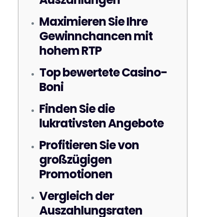
Maximieren Sie Ihre
Gewinnchancen mit
hohem RTP
Top bewertete Casino-
Boni
Finden Sie die
lukrativsten Angebote
Profitieren Sie von
großzügigen
Promotionen
Vergleich der
Auszahlungsraten