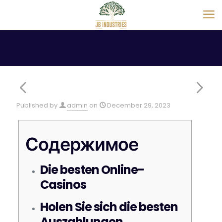
Published by
admin
on
December 29, 2023
Содержимое
Die besten Online-
Casinos
Holen Sie sich die besten
Auszahlungen