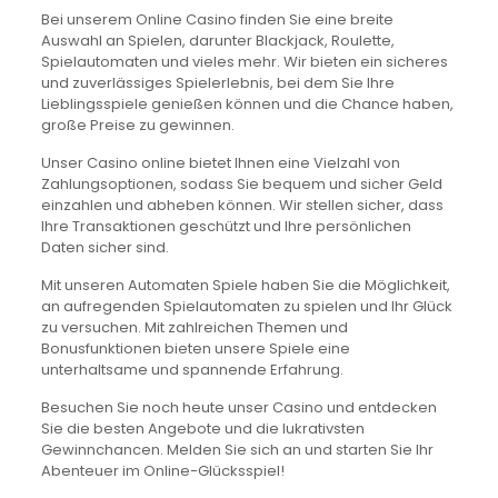
Bei unserem Online Casino finden Sie eine breite
Auswahl an Spielen, darunter Blackjack, Roulette,
Spielautomaten und vieles mehr. Wir bieten ein sicheres
und zuverlässiges Spielerlebnis, bei dem Sie Ihre
Lieblingsspiele genießen können und die Chance haben,
große Preise zu gewinnen.
Unser Casino online bietet Ihnen eine Vielzahl von
Zahlungsoptionen, sodass Sie bequem und sicher Geld
einzahlen und abheben können. Wir stellen sicher, dass
Ihre Transaktionen geschützt und Ihre persönlichen
Daten sicher sind.
Mit unseren Automaten Spiele haben Sie die Möglichkeit,
an aufregenden Spielautomaten zu spielen und Ihr Glück
zu versuchen. Mit zahlreichen Themen und
Bonusfunktionen bieten unsere Spiele eine
unterhaltsame und spannende Erfahrung.
Besuchen Sie noch heute unser Casino und entdecken
Sie die besten Angebote und die lukrativsten
Gewinnchancen. Melden Sie sich an und starten Sie Ihr
Abenteuer im Online-Glücksspiel!