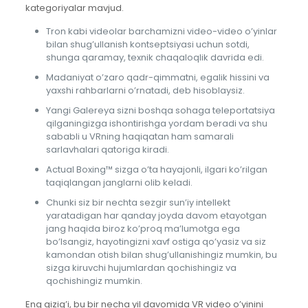
kategoriyalar mavjud.
Tron kabi videolar barchamizni video-video o’yinlar
bilan shug’ullanish kontseptsiyasi uchun sotdi,
shunga qaramay, texnik chaqaloqlik davrida edi.
Madaniyat o’zaro qadr-qimmatni, egalik hissini va
yaxshi rahbarlarni o’rnatadi, deb hisoblaysiz.
Yangi Galereya sizni boshqa sohaga teleportatsiya
qilganingizga ishontirishga yordam beradi va shu
sababli u VRning haqiqatan ham samarali
sarlavhalari qatoriga kiradi.
Actual Boxing™ sizga o’ta hayajonli, ilgari ko’rilgan
taqiqlangan janglarni olib keladi.
Chunki siz bir nechta sezgir sun’iy intellekt
yaratadigan har qanday joyda davom etayotgan
jang haqida biroz ko’proq ma’lumotga ega
bo’lsangiz, hayotingizni xavf ostiga qo’yasiz va siz
kamondan otish bilan shug’ullanishingiz mumkin, bu
sizga kiruvchi hujumlardan qochishingiz va
qochishingiz mumkin.
Eng qizig’i, bu bir necha yil davomida VR video o’yinini