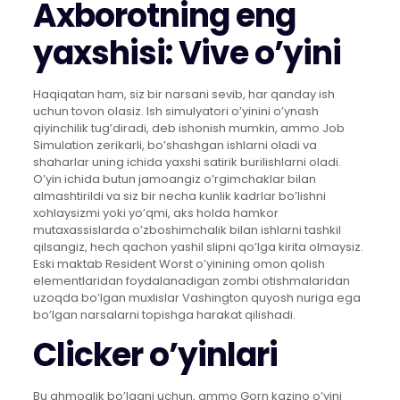
Axborotning eng
yaxshisi: Vive o’yini
Haqiqatan ham, siz bir narsani sevib, har qanday ish
uchun tovon olasiz. Ish simulyatori o’yinini o’ynash
qiyinchilik tug’diradi, deb ishonish mumkin, ammo Job
Simulation zerikarli, bo’shashgan ishlarni oladi va
shaharlar uning ichida yaxshi satirik burilishlarni oladi.
O’yin ichida butun jamoangiz o’rgimchaklar bilan
almashtirildi va siz bir necha kunlik kadrlar bo’lishni
xohlaysizmi yoki yo’qmi, aks holda hamkor
mutaxassislarda o’zboshimchalik bilan ishlarni tashkil
qilsangiz, hech qachon yashil slipni qo’lga kirita olmaysiz.
Eski maktab Resident Worst o’yinining omon qolish
elementlaridan foydalanadigan zombi otishmalaridan
uzoqda bo’lgan muxlislar Vashington quyosh nuriga ega
bo’lgan narsalarni topishga harakat qilishadi.
Clicker o’yinlari
Bu ahmoqlik bo’lgani uchun, ammo Gorn kazino o’yini