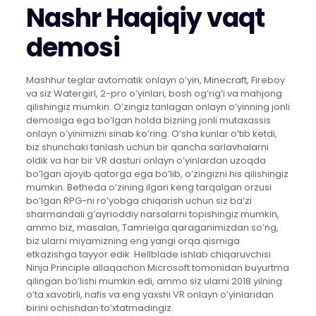
Nashr Haqiqiy vaqt
demosi
Mashhur teglar avtomatik onlayn o’yin, Minecraft, Fireboy
va siz Watergirl, 2-pro o’yinlari, bosh og’rig’i va mahjong
qilishingiz mumkin. O’zingiz tanlagan onlayn o’yinning jonli
demosiga ega bo’lgan holda bizning jonli mutaxassis
onlayn o’yinimizni sinab ko’ring. O’sha kunlar o’tib ketdi,
biz shunchaki tanlash uchun bir qancha sarlavhalarni
oldik va har bir VR dasturi onlayn o’yinlardan uzoqda
bo’lgan ajoyib qatorga ega bo’lib, o’zingizni his qilishingiz
mumkin. Betheda o’zining ilgari keng tarqalgan orzusi
bo’lgan RPG-ni ro’yobga chiqarish uchun siz ba’zi
sharmandali g’ayrioddiy narsalarni topishingiz mumkin,
ammo biz, masalan, Tamrielga qaraganimizdan so’ng,
biz ularni miyamizning eng yangi orqa qismiga
etkazishga tayyor edik. Hellblade ishlab chiqaruvchisi
Ninja Principle allaqachon Microsoft tomonidan buyurtma
qilingan bo’lishi mumkin edi, ammo siz ularni 2018 yilning
o’ta xavotirli, nafis va eng yaxshi VR onlayn o’yinlaridan
birini ochishdan to’xtatmadingiz.