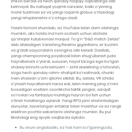
imkon beradi va hech qanday haqiqiy oqibatlarga olib
kelmaydi. Bu nafaqat yoqimli narsalar, balki o’yinning
mohir tuzilmasi siz va yangi raqamli globus o’rtasidagi
yangi ishqalanishni o’z ichiga oladi.
Yaxshi tomoni shundaki, siz YouTube bilan dam olishingiz
mumkin, aks holda ma’noni sozlash uchun alohida
qo’shiqlar kutubxonasi mavjud. To’g’ri “D&D match Zelda”
deb ataladigan Vanishing Realms gigantlarni, sir kuchini
va g’alati sayyoralarni osongina olib keladi. Dastlab,
yangi chempionning poyabzali bilan shug’ullanish juda
hayratlanarli o’ylardi, xususan, hayot tarziga ega bo’lgan
shaxsiy birinchi uchrashuvim – zirhli skeletning o’lchovlari,
sizga hech qanday rahm-shafqat ko’rsatmadi, chunki
men shaxsan o’zim qilichni silkitdi. Bu, aslida, VR ichida
o’ynash hayratlanarli narsa edi, lekin mening jang o’rnini
bosadigan vositam osonlikcha taktik janglar, xarajat
so’rovlari va fantaziya muhitiga hayron bo’lish uchun
o’tirish holatlariga aylandi. Yangi RPG janri shishiriladigan
dunyolar, tasvirlangan ertaklar bilan mashhur va siz rangli
elektron pochta xabarlarini olishingiz mumkin. Bu pul
tikishdagi eng ajoyib vaqtlarda aybdor.
Bu shuni anglatadiki, siz hali ham bo’lganingizda,