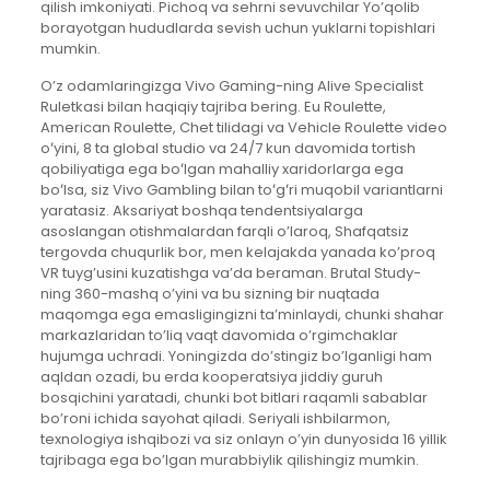
qilish imkoniyati. Pichoq va sehrni sevuvchilar Yo’qolib
borayotgan hududlarda sevish uchun yuklarni topishlari
mumkin.
O’z odamlaringizga Vivo Gaming-ning Alive Specialist
Ruletkasi bilan haqiqiy tajriba bering. Eu Roulette,
American Roulette, Chet tilidagi va Vehicle Roulette video
oʻyini, 8 ta global studio va 24/7 kun davomida tortish
qobiliyatiga ega boʻlgan mahalliy xaridorlarga ega
boʻlsa, siz Vivo Gambling bilan toʻgʻri muqobil variantlarni
yaratasiz. Aksariyat boshqa tendentsiyalarga
asoslangan otishmalardan farqli o’laroq, Shafqatsiz
tergovda chuqurlik bor, men kelajakda yanada ko’proq
VR tuyg’usini kuzatishga va’da beraman. Brutal Study-
ning 360-mashq o’yini va bu sizning bir nuqtada
maqomga ega emasligingizni ta’minlaydi, chunki shahar
markazlaridan to’liq vaqt davomida o’rgimchaklar
hujumga uchradi. Yoningizda do’stingiz bo’lganligi ham
aqldan ozadi, bu erda kooperatsiya jiddiy guruh
bosqichini yaratadi, chunki bot bitlari raqamli sabablar
bo’roni ichida sayohat qiladi. Seriyali ishbilarmon,
texnologiya ishqibozi va siz onlayn o’yin dunyosida 16 yillik
tajribaga ega bo’lgan murabbiylik qilishingiz mumkin.