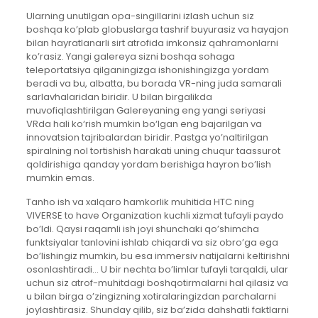
Ularning unutilgan opa-singillarini izlash uchun siz
boshqa ko’plab globuslarga tashrif buyurasiz va hayajon
bilan hayratlanarli sirt atrofida imkonsiz qahramonlarni
ko’rasiz. Yangi galereya sizni boshqa sohaga
teleportatsiya qilganingizga ishonishingizga yordam
beradi va bu, albatta, bu borada VR-ning juda samarali
sarlavhalaridan biridir. U bilan birgalikda
muvofiqlashtirilgan Galereyaning eng yangi seriyasi
VRda hali ko‘rish mumkin bo‘lgan eng bajarilgan va
innovatsion tajribalardan biridir. Pastga yo’naltirilgan
spiralning nol tortishish harakati uning chuqur taassurot
qoldirishiga qanday yordam berishiga hayron bo’lish
mumkin emas.
Tanho ish va xalqaro hamkorlik muhitida HTC ning
VIVERSE to have Organization kuchli xizmat tufayli paydo
bo’ldi. Qaysi raqamli ish joyi shunchaki qo’shimcha
funktsiyalar tanlovini ishlab chiqardi va siz obro’ga ega
bo’lishingiz mumkin, bu esa immersiv natijalarni keltirishni
osonlashtiradi… U bir nechta bo’limlar tufayli tarqaldi, ular
uchun siz atrof-muhitdagi boshqotirmalarni hal qilasiz va
u bilan birga o’zingizning xotiralaringizdan parchalarni
joylashtirasiz. Shunday qilib, siz ba’zida dahshatli faktlarni