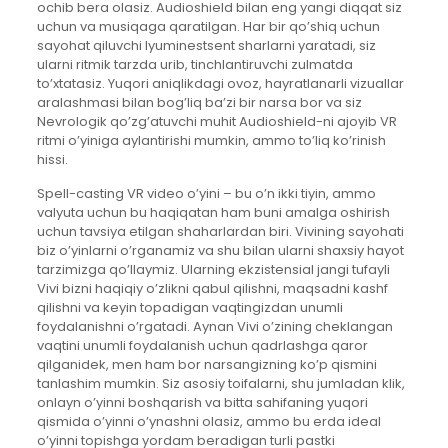
ochib bera olasiz. Audioshield bilan eng yangi diqqat siz
uchun va musiqaga qaratilgan. Har bir qo’shiq uchun
sayohat qiluvchi lyuminestsent sharlarni yaratadi, siz
ularni ritmik tarzda urib, tinchlantiruvchi zulmatda
to’xtatasiz. Yuqori aniqlikdagi ovoz, hayratlanarli vizuallar
aralashmasi bilan bog’liq ba’zi bir narsa bor va siz
Nevrologik qo’zg’atuvchi muhit Audioshield-ni ajoyib VR
ritmi o’yiniga aylantirishi mumkin, ammo to’liq ko’rinish
hissi.
Spell-casting VR video o’yini – bu o’n ikki tiyin, ammo
valyuta uchun bu haqiqatan ham buni amalga oshirish
uchun tavsiya etilgan shaharlardan biri. Vivining sayohati
biz o’yinlarni o’rganamiz va shu bilan ularni shaxsiy hayot
tarzimizga qo’llaymiz. Ularning ekzistensial jangi tufayli
Vivi bizni haqiqiy o’zlikni qabul qilishni, maqsadni kashf
qilishni va keyin topadigan vaqtingizdan unumli
foydalanishni o’rgatadi. Aynan Vivi o’zining cheklangan
vaqtini unumli foydalanish uchun qadrlashga qaror
qilganidek, men ham bor narsangizning ko’p qismini
tanlashim mumkin. Siz asosiy toifalarni, shu jumladan klik,
onlayn o’yinni boshqarish va bitta sahifaning yuqori
qismida o’yinni o’ynashni olasiz, ammo bu erda ideal
o’yinni topishga yordam beradigan turli pastki