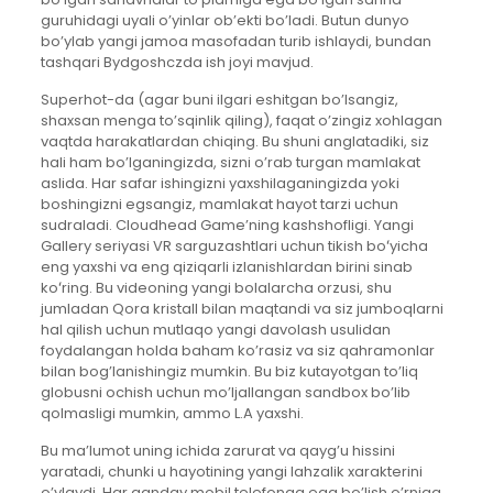
guruhidagi uyali o’yinlar ob’ekti bo’ladi. Butun dunyo
bo’ylab yangi jamoa masofadan turib ishlaydi, bundan
tashqari Bydgoshczda ish joyi mavjud.
Superhot-da (agar buni ilgari eshitgan bo’lsangiz,
shaxsan menga to’sqinlik qiling), faqat o’zingiz xohlagan
vaqtda harakatlardan chiqing. Bu shuni anglatadiki, siz
hali ham bo’lganingizda, sizni o’rab turgan mamlakat
aslida. Har safar ishingizni yaxshilaganingizda yoki
boshingizni egsangiz, mamlakat hayot tarzi uchun
sudraladi. Cloudhead Game’ning kashshofligi. Yangi
Gallery seriyasi VR sarguzashtlari uchun tikish boʻyicha
eng yaxshi va eng qiziqarli izlanishlardan birini sinab
koʻring. Bu videoning yangi bolalarcha orzusi, shu
jumladan Qora kristall bilan maqtandi va siz jumboqlarni
hal qilish uchun mutlaqo yangi davolash usulidan
foydalangan holda baham ko’rasiz va siz qahramonlar
bilan bog’lanishingiz mumkin. Bu biz kutayotgan to’liq
globusni ochish uchun mo’ljallangan sandbox bo’lib
qolmasligi mumkin, ammo L.A yaxshi.
Bu ma’lumot uning ichida zarurat va qayg’u hissini
yaratadi, chunki u hayotining yangi lahzalik xarakterini
o’ylaydi. Har qanday mobil telefonga ega bo’lish o’rniga