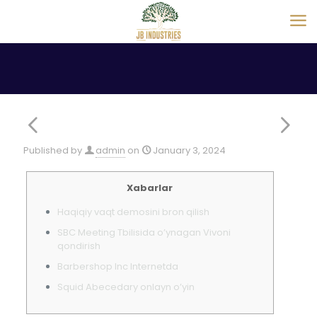
Published by
admin
on
January 3, 2024
Xabarlar
Haqiqiy vaqt demosini bron qilish
SBC Meeting Tbilisida o’ynagan Vivoni
qondirish
Barbershop Inc Internetda
Squid Abecedary onlayn o’yin