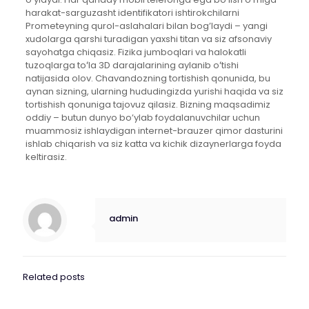
harakat-sarguzasht identifikatori ishtirokchilarni
Prometeyning qurol-aslahalari bilan bog’laydi – yangi
xudolarga qarshi turadigan yaxshi titan va siz afsonaviy
sayohatga chiqasiz. Fizika jumboqlari va halokatli
tuzoqlarga toʻla 3D darajalarining aylanib oʻtishi
natijasida olov. Chavandozning tortishish qonunida, bu
aynan sizning, ularning hududingizda yurishi haqida va siz
tortishish qonuniga tajovuz qilasiz. Bizning maqsadimiz
oddiy – butun dunyo bo’ylab foydalanuvchilar uchun
muammosiz ishlaydigan internet-brauzer qimor dasturini
ishlab chiqarish va siz katta va kichik dizaynerlarga foyda
keltirasiz.
admin
Related posts