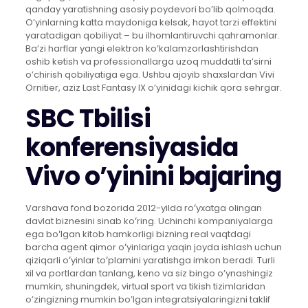
qanday yaratishning asosiy poydevori bo’lib qolmoqda.
O’yinlarning katta maydoniga kelsak, hayot tarzi effektini
yaratadigan qobiliyat – bu ilhomlantiruvchi qahramonlar.
Ba’zi harflar yangi elektron ko’kalamzorlashtirishdan
oshib ketish va professionallarga uzoq muddatli ta’sirni
o’chirish qobiliyatiga ega. Ushbu ajoyib shaxslardan Vivi
Ornitier, aziz Last Fantasy IX o’yinidagi kichik qora sehrgar.
SBC Tbilisi
konferensiyasida
Vivo o’yinini bajaring
Varshava fond bozorida 2012-yilda roʻyxatga olingan
davlat biznesini sinab koʻring. Uchinchi kompaniyalarga
ega boʻlgan kitob hamkorligi bizning real vaqtdagi
barcha agent qimor oʻyinlariga yaqin joyda ishlash uchun
qiziqarli oʻyinlar toʻplamini yaratishga imkon beradi. Turli
xil va portlardan tanlang, keno va siz bingo o’ynashingiz
mumkin, shuningdek, virtual sport va tikish tizimlaridan
o’zingizning mumkin bo’lgan integratsiyalaringizni taklif