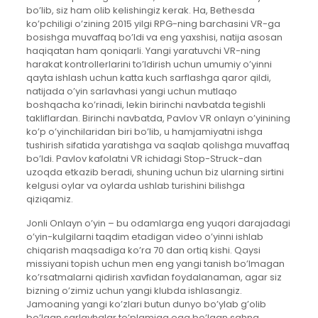
bo’lib, siz ham olib kelishingiz kerak. Ha, Bethesda
ko’pchiligi o’zining 2015 yilgi RPG-ning barchasini VR-ga
bosishga muvaffaq bo’ldi va eng yaxshisi, natija asosan
haqiqatan ham qoniqarli. Yangi yaratuvchi VR-ning
harakat kontrollerlarini to’ldirish uchun umumiy o’yinni
qayta ishlash uchun katta kuch sarflashga qaror qildi,
natijada o’yin sarlavhasi yangi uchun mutlaqo
boshqacha ko’rinadi, lekin birinchi navbatda tegishli
takliflardan. Birinchi navbatda, Pavlov VR onlayn o’yinining
ko’p o’yinchilaridan biri bo’lib, u hamjamiyatni ishga
tushirish sifatida yaratishga va saqlab qolishga muvaffaq
bo’ldi. Pavlov kafolatni VR ichidagi Stop-Struck-dan
uzoqda etkazib beradi, shuning uchun biz ularning sirtini
kelgusi oylar va oylarda ushlab turishini bilishga
qiziqamiz.
Jonli Onlayn o’yin – bu odamlarga eng yuqori darajadagi
o’yin-kulgilarni taqdim etadigan video o’yinni ishlab
chiqarish maqsadiga ko’ra 70 dan ortiq kishi. Qaysi
missiyani topish uchun men eng yangi tanish bo’lmagan
ko’rsatmalarni qidirish xavfidan foydalanaman, agar siz
bizning o’zimiz uchun yangi klubda ishlasangiz.
Jamoaning yangi ko’zlari butun dunyo bo’ylab g’olib
bo’lgan sarlavhalar to’plamiga ega bo’lgan sahna