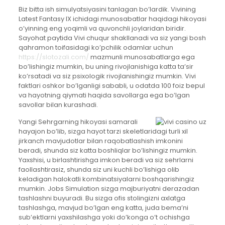
Biz bitta ish simulyatsiyasini tanlagan bo’lardik. Vivining
Latest Fantasy IX ichidagi munosabatlar haqidagi hikoyasi
o’yinning eng yoqimli va quvonchli joylaridan biridir.
Sayohat paytida Vivi chuqur shakllanadi va siz yangi bosh
qahramon toifasidagi ko’pchilik odamlar uchun
https://slotozali.com/
mazmunli munosabatlarga ega
bo’lishingiz mumkin, bu uning rivojlanishiga katta ta’sir
ko’rsatadi va siz psixologik rivojlanishingiz mumkin.
Vivi
faktlari oshkor bo’lganligi sababli, u odatda 100 foiz bepul
va hayotning qiymati haqida savollarga ega bo’lgan
savollar bilan kurashadi.
Yangi Sehrgarning hikoyasi samarali
hayajon bo’lib, sizga hayot tarzi skeletlaridagi turli xil
jirkanch mavjudotlar bilan raqobatlashish imkonini
beradi, shunda siz katta boshliqlar bo’lishingiz mumkin.
Yaxshisi, u birlashtirishga imkon beradi va siz sehrlarni
faollashtirasiz, shunda siz uni kuchli bo’lishiga olib
keladigan halokatli kombinatsiyalarni boshqarishingiz
mumkin. Jobs Simulation sizga majburiyatni derazadan
tashlashni buyuradi. Bu sizga ofis stolingizni axlatga
tashlashga, mavjud bo’lgan eng katta, juda bema’ni
sub’ektlarni yaxshilashga yoki do’konga o’t ochishga