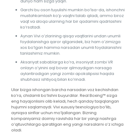
dunyo ham sizga yaqin.
Garchi bu oson tuyulishi mumkin bo’lsa-da, ishonchni
mustahkamlash ko’p vaqtni talab qiladi, ammo biroz
vaqt va aloqa ularning har bir qadamini qadrlashini
ko’rsatadi.
Aynan Vivi o’zlarining qisqa vaqtlarini undan unumli
foydalanishga qaror qilganidek, biz ham o’zimizga
xos bo’lgan hamma narsadan unumli foydalanishni
tanlashimiz mumkin.
Aksariyat sabablarga ko’ra, insoniyat zombi VR
onlayn o’yinini aql bovar qilmaydigan narsaga
aylantiradigan yangi zombi apokalipsisi haqida
shubhasiz ishtiyoq bilan ko’rinadi.
Ular bizga ishongan barcha narsadan voz kechishdan
ko’ra, chidamli bo’lishni buyurdilar. Real Boxing™ sizga
eng hayajonlisini olib keladi, hech qanday taqiqlangan
hujumni saqlamaydi. Vivi xususiy texnologiya bo’lib,
ayniqsa sinflar uchun mo’ljallangan. Bizning
kompaniyamiz doimiy ravishda har bir yangi nashrga
o’qituvchilarga qaratilgan eng yangi narsalarni o’z ichiga
oladi.