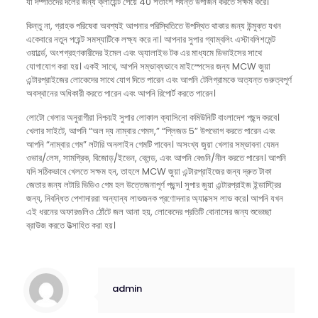
যা দম্পতিদের দলের জন্য ক্লায়েন্ট পেয়ে 40 শতাংশ পর্যন্ত উপার্জন করতে সক্ষম করে।
কিন্তু না, গ্রাহক পরিষেবা অবশ্যই আপনার পরিস্থিতিতে উপস্থিত থাকার জন্য উন্মুক্ত যখন
একেবারে নতুন পয়েন্ট সমস্যাটিকে লক্ষ্য করে না। আপনার সুপার গ্যাম্বলিং এস্টাবলিশমেন্ট
ওয়ার্ল্ডে, অংশগ্রহণকারীদের ইমেল এবং অ্যালাইভ টক এর মাধ্যমে ডিভাইসের সাথে
যোগাযোগ করা হয়। একই সাথে, আপনি সম্ভাব্যভাবে মাইস্পেসের জন্য MCW জুয়া
এন্টারপ্রাইজের লোকেদের সাথে যোগ দিতে পারেন এবং আপনি টেলিগ্রামকে অত্যন্ত গুরুত্বপূর্ণ
অবস্থানের অধিকারী করতে পারেন এবং আপনি রিপোর্ট করতে পারেন।
লোটো খেলার অনুরাগীরা নিশ্চয়ই সুপার লোকাল ক্যাসিনো কমিউনিটি বাংলাদেশ পছন্দ করবে।
খেলার সাইটে, আপনি “অল দ্য নাম্বার গেমস,” “প্লিজড 5” উপভোগ করতে পারেন এবং
আপনি “নাম্বার গেম” লটারি অনলাইন গেমটি পাবেন। অসংখ্য জুয়া খেলার সম্ভাবনা যেমন
ওভার/লেস, সামগ্রিক, বিজোড়/ইভেন, ব্লেন্ড, এবং আপনি বেগুনি/নীল করতে পারেন। আপনি
যদি সঠিকভাবে খেলতে সক্ষম হন, তাহলে MCW জুয়া এন্টারপ্রাইজের জন্য দ্রুত টাকা
জেতার জন্য লটারি ভিডিও গেম হল উত্তেজনাপূর্ণ পছন্দ। সুপার জুয়া এন্টারপ্রাইজ ইন্ডাস্ট্রির
জন্য, নিবন্ধিত পেশাদাররা অন্যান্য লাভজনক প্রণোদনার অ্যাক্সেস লাভ করে। আপনি যখন
এই ধরনের অফারগুলিও ঠোঁটে জল আনা হয়, লোকেদের প্রতিটি বোনাসের জন্য শুভেচ্ছা
ব্রাউজ করতে উত্সাহিত করা হয়।
admin