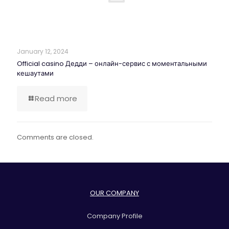
January 12, 2024
Official casino Дедди – онлайн-сервис с моментальными
кешаутами
Read more
Comments are closed.
OUR COMPANY
Company Profile