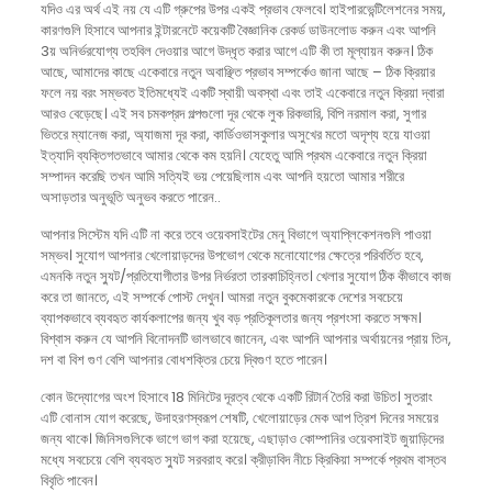
যদিও এর অর্থ এই নয় যে এটি গ্রুপের উপর একই প্রভাব ফেলবে। হাইপারভেন্টিলেশনের সময়,
কারণগুলি হিসাবে আপনার ইন্টারনেটে কয়েকটি বৈজ্ঞানিক রেকর্ড ডাউনলোড করুন এবং আপনি
3য় অনির্ভরযোগ্য তহবিল দেওয়ার আগে উদ্ধৃত করার আগে এটি কী তা মূল্যায়ন করুন। ঠিক
আছে, আমাদের কাছে একেবারে নতুন অবাঞ্ছিত প্রভাব সম্পর্কেও জানা আছে – ঠিক ক্রিয়ার
ফলে নয় বরং সম্ভবত ইতিমধ্যেই একটি স্থায়ী অবস্থা এবং তাই একেবারে নতুন ক্রিয়া দ্বারা
আরও বেড়েছে। এই সব চমকপ্রদ গল্পগুলো দূর থেকে লুক রিকভারি, বিপি নরমাল করা, সুগার
ভিতরে ম্যানেজ করা, অ্যাজমা দূর করা, কার্ডিওভাসকুলার অসুখের মতো অদৃশ্য হয়ে যাওয়া
ইত্যাদি ব্যক্তিগতভাবে আমার থেকে কম হয়নি। যেহেতু আমি প্রথম একেবারে নতুন ক্রিয়া
সম্পাদন করেছি তখন আমি সত্যিই ভয় পেয়েছিলাম এবং আপনি হয়তো আমার শরীরে
অসাড়তার অনুভূতি অনুভব করতে পারেন..
আপনার সিস্টেম যদি এটি না করে তবে ওয়েবসাইটের মেনু বিভাগে অ্যাপ্লিকেশনগুলি পাওয়া
সম্ভব। সুযোগ আপনার খেলোয়াড়দের উপভোগ থেকে মনোযোগের ক্ষেত্রে পরিবর্তিত হবে,
এমনকি নতুন স্যুট/প্রতিযোগীতার উপর নির্ভরতা তারকাচিহ্নিত। খেলার সুযোগ ঠিক কীভাবে কাজ
করে তা জানতে, এই সম্পর্কে পোস্ট দেখুন। আমরা নতুন বুকমেকারকে দেশের সবচেয়ে
ব্যাপকভাবে ব্যবহৃত কার্যকলাপের জন্য খুব বড় প্রতিকূলতার জন্য প্রশংসা করতে সক্ষম।
বিশ্বাস করুন যে আপনি বিনোদনটি ভালভাবে জানেন, এবং আপনি আপনার অর্থায়নের প্রায় তিন,
দশ বা বিশ গুণ বেশি আপনার বোধশক্তির চেয়ে দ্বিগুণ হতে পারেন।
কোন উদ্যোগের অংশ হিসাবে 18 মিনিটের দূরত্ব থেকে একটি রিটার্ন তৈরি করা উচিত। সুতরাং
এটি বোনাস যোগ করেছে, উদাহরণস্বরূপ শেষটি, খেলোয়াড়ের মেক আপ ত্রিশ দিনের সময়ের
জন্য থাকে। জিনিসগুলিকে ভাগে ভাগ করা হয়েছে, এছাড়াও কোম্পানির ওয়েবসাইট জুয়াড়িদের
মধ্যে সবচেয়ে বেশি ব্যবহৃত স্যুট সরবরাহ করে। ক্রীড়াবিদ নীচে ক্রিকিয়া সম্পর্কে প্রথম বাস্তব
বিবৃতি পাবেন।