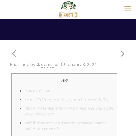
Published by
admin
on
January 3, 2024
পোস্ট
মোবাইল সফটওয়্যার
খুব প্যান 2023 দেখুন আজ বিনামূল্যে অনলাইনে: শুরুর তারিখ, টিভি …
আমার কি ক্রিকায় আমার ব্যক্তিগত সদস্যতা নিশ্চিত হওয়া উচিত এবং ঠিক
কীভাবে এটি করতে হবে?
আপনি কি বোনাস জানেন এবং ক্রিক্যা জুয়া এন্টারপ্রাইজ চলাকালীন
আপনি প্রচার করতে পারেন?