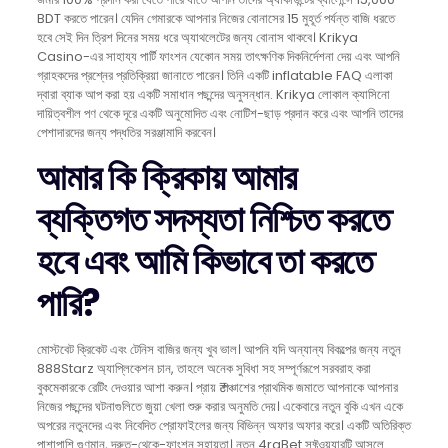
BDT করতে পারেন। যেদিন গেমারকে আপনার নিজের বোনাসের 15 মুহূর্ত পর্যন্ত বাজি ধরতে
হবে সেই দিন ত্রিশ দিনের সময় ধরে অ্যাথলেটের জন্য বোনাস থাকবে। Krikya
Casino-এর সাহায্য পার্টি ফাংশন যেকোন সময় তাৎক্ষণিক দিকনির্দেশনা দেয় এবং আপনি
গ্রাহকদের প্রশ্নের প্রতিক্রিয়া জানাতে পারেন। তিনি একটি inflatable FAQ এলাকা
দ্বারা ব্যাক আপ করা হয় একটি সমাধান পছন্দের অনুসন্ধান. Krikya লোকাল ক্যাসিনো
দায়িত্বশীল পণ থেকে দূরে একটি অনুমোদিত এবং নোটিশ-ছাড় প্রদান করে এবং আপনি তাদের
পেশাদারদের জন্য পদ্ধতির সরঞ্জামাদি করবেন।
আমার কি ক্রিকায় আমার
ব্যক্তিগত সদস্যতা নিশ্চিত করতে
হবে এবং আমি কিভাবে তা করতে
পারি?
মোস্টবেট ক্রিকেট এবং টেনিস বাজির জন্য খুব ভাল। আপনি যদি অন্যান্য বিকল্পের জন্য নতুন
888Starz অ্যাপ্লিকেশন চান, তাহলে অনেক সুবিধা সহ সম্পূর্ণরূপে সরবরাহ করা
বুকমেকারকে রেটিং দেওয়ার আশা করুন। প্রায় ₹ পঞ্চাশের প্রাথমিক জমাতে আপনাকে আপনার
নিজের পছন্দের ঘটনাগুলিতে জুয়া খেলা শুরু করার অনুমতি দেয়। একেবারে নতুন বুকি এখন একে
অপরের নতুনদের এবং নিবেদিত প্রোফাইলের জন্য বিভিন্ন অফার অফার করে। একটি অতিরিক্ত
পাশাপাশি গুণমান, দ্রুত-থেকে-ফাংশন সহায়তা। নতুন 4raBet সফ্টওয়্যারটি আসলে