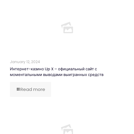
January 12, 2024
Интернет-казино Up X – официальный сайт с
моментальными выводами выигранных средств
Read more