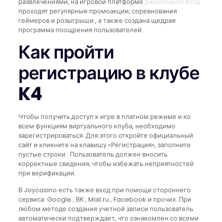
развлечениями, на игровой платформе
джойказино вход
проходят регулярные промоакции, соревнования
геймеров и розыгрыши , а также создана щедрая
программа поощрения пользователей.
Как пройти
регистрацию в клубе
K4
Чтобы получить доступ к игре в платном режиме и ко
всем функциям виртуального клуба, необходимо
зарегистрироваться. Для этого откройте официальный
сайт и кликните на клавишу «Регистрация», заполните
пустые строки . Пользователь должен вносить
корректные сведения, чтобы избежать неприятностей
при верификации.
В Joycasino есть также вход при помощи стороннего
сервиса: Google , ВК , Mail.ru , Facebook и прочих. При
любом методе создания учетной записи пользователь
автоматически подтверждает, что ознакомлен со всеми